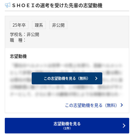
ＳＨＯＥＩの選考を受けた先輩の志望動機
25年卒
理系
非公開
学校名：非公開
職 種：
志望動機
「貴社のヘルメットは世界一の売上を誇り、高級ヘルメット
として非常に評価されています。私もオートバイに乗る際に
この志望動機を見る（無料）
は貴社の製品を愛用しており、その走行感の素晴らしさと自
己陶酔感に魅了されています。この経験から、貴社のデザイ
ナーとして、さらに多くの顧客が同じような体験を得られる
ようなデザインを追求したいと考え、応募いたしました。」
この志望動機を見る（無料）
志望動機を見る
（1件）