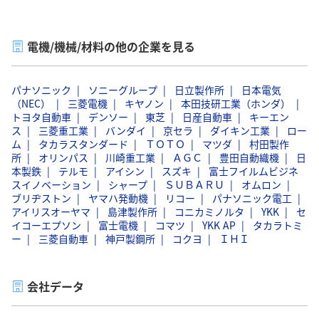
電機/機械/材料の他の企業を見る
パナソニック
ソニーグループ
日立製作所
日本電気
（NEC）
三菱電機
キヤノン
本田技研工業（ホンダ）
トヨタ自動車
デンソー
東芝
日産自動車
キーエン
ス
三菱重工業
バンダイ
京セラ
ダイキン工業
ロー
ム
タカラスタンダード
ＴＯＴＯ
マツダ
村田製作
所
オリンパス
川崎重工業
ＡＧＣ
豊田自動織機
日
本製鉄
テルモ
アイシン
スズキ
富士フイルムビジネ
スイノベーション
シャープ
ＳＵＢＡＲＵ
オムロン
ブリヂストン
ヤマハ発動機
リコー
パナソニック電工
アイリスオーヤマ
島津製作所
コニカミノルタ
YKK
セ
イコーエプソン
富士電機
コマツ
YKK AP
タカラトミ
ー
三菱自動車
神戸製鋼所
コクヨ
ＩＨＩ
会社データ