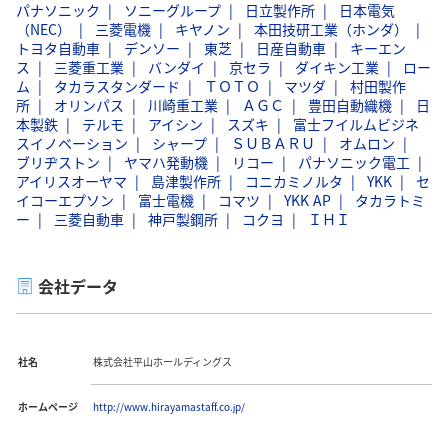
パナソニック
ソニーグループ
日立製作所
日本電気
（NEC）
三菱電機
キヤノン
本田技研工業（ホンダ）
トヨタ自動車
デンソー
東芝
日産自動車
キーエン
ス
三菱重工業
バンダイ
京セラ
ダイキン工業
ロー
ム
タカラスタンダード
ＴＯＴＯ
マツダ
村田製作
所
オリンパス
川崎重工業
ＡＧＣ
豊田自動織機
日
本製鉄
テルモ
アイシン
スズキ
富士フイルムビジネ
スイノベーション
シャープ
ＳＵＢＡＲＵ
オムロン
ブリヂストン
ヤマハ発動機
リコー
パナソニック電工
アイリスオーヤマ
島津製作所
コニカミノルタ
YKK
セ
イコーエプソン
富士電機
コマツ
YKK AP
タカラトミ
ー
三菱自動車
神戸製鋼所
コクヨ
ＩＨＩ
会社データ
社名
株式会社平山ホールディングス
ホームページ
http://www.hirayamastaff.co.jp/