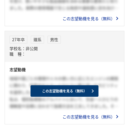
を受け、使いやすさも製品価値を決める重要な要素だと知り
ました。実際の使用場面で生じる負担や違和感に目を向ける
姿勢が、最終的な満足度を左右することを学びました。貴社
この志望動機を見る（無料）
のインターンでは、社員の方が「お客様体験からモノを考え
る」姿勢を徹底し、試作段階から実車で使用感を確かめなが
ら設計を磨き込む様子を拝見しました。この姿勢は研究で得
27年卒
理系
男性
た気づきと重なります。性能と使いやすさを同時に満たす設
学校名：非公開
計に挑戦し、誰もが快適に扱える電子装備の開発に貢献した
職 種：
いです。
志望動機
地域や国ごとの環境や人々の使い方に応じたエンジンの開発
に携わり、世界中の人々一人ひとりに寄り添ったモビリティ
この志望動機を見る（無料）
を提供したいです。
私は、個別指導塾のアルバイトにおいて、生徒一人ひとりの
理解度や目標に合わせて指導方法を工夫してきました。そう
した関わりを続ける中で、個々の生徒に向き合う姿勢が生徒
この志望動機を見る（無料）
の成長に直結することを実感し、「一人ひとりに寄り添うこ
と」の重要性を学びました。