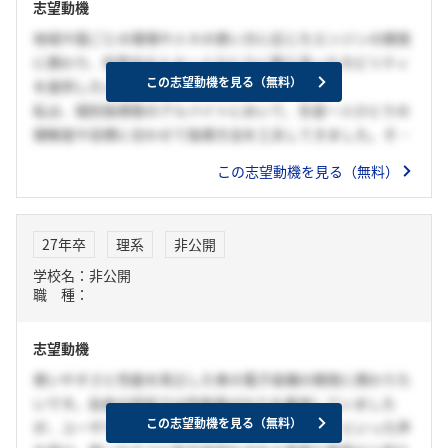
志望動機
地域や国ごとの環境や人々の使い方に応じたエンジンの開発
に携わり、世界中の人々一人ひとりに寄り添ったモビリティ
この志望動機を見る（無料）
を提供したいです。
私は、個別指導塾のアルバイトにおいて、生徒一人ひとりの
理解度や目標に合わせて指導方法を工夫してきました。そう
した関わりを続ける中で、個々の生徒に向き合う姿勢が生徒
この志望動機を見る（無料）
の成長に直結することを実感し、「一人ひとりに寄り添うこ
と」の重要性を学びました。
また、貴社のインターンシップに参加する中で、海外の地形
27年卒
理系
非公開
条件や排気規制といった地域ごとの要件に応じてエンジンが
学校名：非公開
設計されていることを知り、地域や人々に合ったエンジン開
職 種：
発を通じて、「一人ひとりに寄り添ったモビリティ」の実現
に貢献したいという思いを抱きました。
志望動機
御社に入社後は、地域ごとの要件を踏まえたエンジンの開発
に携わり、移動を通じて世界中の人々一人ひとりの暮らしに
使いやすさと性能を両立した車の電子装備の開発に携わりた
寄り添えるモビリティ社会の実現に貢献したいと考えていま
いです。自身の研究では性能面ばかりを重視していました
す。
この志望動機を見る（無料）
が、ユーザテストで「耳が痛い」「音が漏れる」といった声