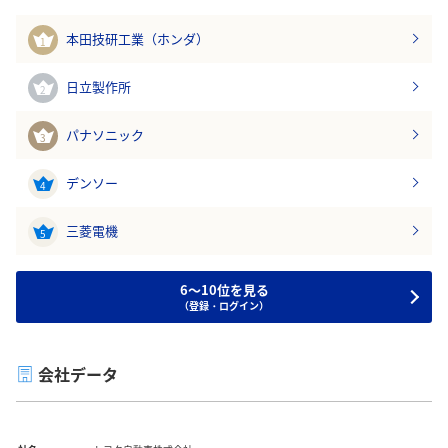
本田技研工業（ホンダ）
1
日立製作所
2
パナソニック
3
デンソー
4
三菱電機
5
6～10位を見る
（登録・ログイン）
会社データ