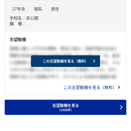
また、貴社のインターンシップに参加する中で、海外の地形
27年卒
理系
男性
条件や排気規制といった地域ごとの要件に応じてエンジンが
学校名：非公開
設計されていることを知り、地域や人々に合ったエンジン開
職 種：
発を通じて、「一人ひとりに寄り添ったモビリティ」の実現
に貢献したいという思いを抱きました。
志望動機
御社に入社後は、地域ごとの要件を踏まえたエンジンの開発
に携わり、移動を通じて世界中の人々一人ひとりの暮らしに
環境に優しいFCEVの開発・普及に挑み、持続可能な社会と
寄り添えるモビリティ社会の実現に貢献したいと考えていま
移動の自由が両立する未来を実現したいと考えている。身近
す。
この志望動機を見る（無料）
に自動車に関わる仕事をしている家族の姿を見て育ち、クル
マが人々の暮らしを支えていることを実感してきた。また、
家族や友人との移動の中で、クルマによる自由の価値を強く
感じている。大きな変革期の中で、この自由を次世代に残す
この志望動機を見る（無料）
ためには環境課題の解決が不可欠であると考えている。電動
化が進む一方で、用途によっては一つの技術だけでは対応が
難しいと感じており、その中でFCEVは有力な選択肢であると
志望動機を見る
（1568件）
捉えている。これまで培ってきた粘り強い検証力と、周囲を
意識して先回りする姿勢を活かし、FCEVの普及に向けた技
術課題の解決に貢献したいと考えている。