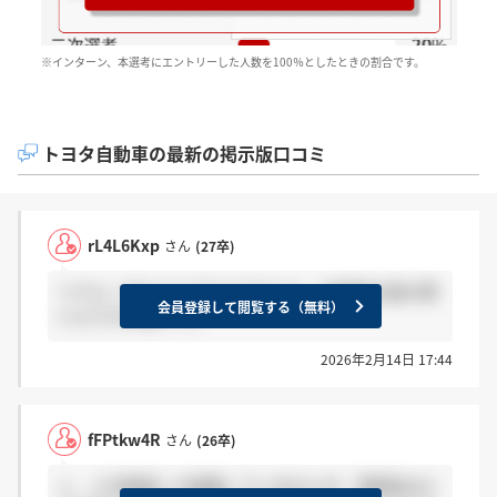
※インターン、本選考にエントリーした人数を100％としたときの割合です。
トヨタ自動車の最新の掲示版口コミ
rL4L6Kxp
さん
(27卒)
リクルータについてもらえないと、本選考は望み薄
会員登録して閲覧する（無料）
いんですかね(^_^;)
2026年2月14日 17:44
fFPtkw4R
さん
(26卒)
１，２次面接しか経験していませんが、雰囲気はと