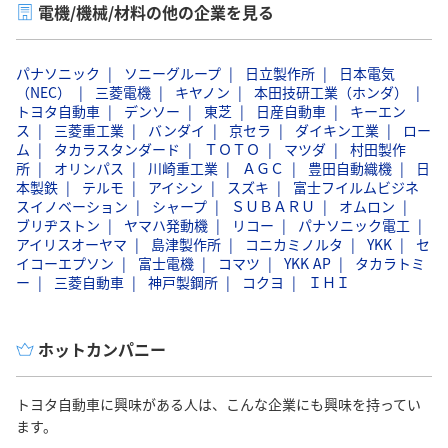
電機/機械/材料の他の企業を見る
パナソニック
ソニーグループ
日立製作所
日本電気
（NEC）
三菱電機
キヤノン
本田技研工業（ホンダ）
トヨタ自動車
デンソー
東芝
日産自動車
キーエン
ス
三菱重工業
バンダイ
京セラ
ダイキン工業
ロー
ム
タカラスタンダード
ＴＯＴＯ
マツダ
村田製作
所
オリンパス
川崎重工業
ＡＧＣ
豊田自動織機
日
本製鉄
テルモ
アイシン
スズキ
富士フイルムビジネ
スイノベーション
シャープ
ＳＵＢＡＲＵ
オムロン
ブリヂストン
ヤマハ発動機
リコー
パナソニック電工
アイリスオーヤマ
島津製作所
コニカミノルタ
YKK
セ
イコーエプソン
富士電機
コマツ
YKK AP
タカラトミ
ー
三菱自動車
神戸製鋼所
コクヨ
ＩＨＩ
ホットカンパニー
トヨタ自動車に興味がある人は、こんな企業にも興味を持ってい
ます。