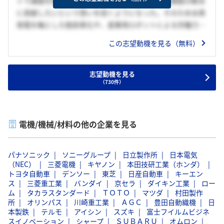
トで課題を解決し感謝された経験を通じて、社会課題の解決
に貢献したいという想いを抱くようになった。そのため水素
発電を軸とした脱炭素化や、産業用ロボットによる労働力不
足の解消など、培ってきた高い技術力を活かして社会課題の
この志望動機を見る（無料）
解決に努める貴社に強く惹かれた。
二つ目は、社内事業間のシナジー効果という貴社特有の強み
に魅力を感じたためだ。特に、モーターサイクル事業とロボ
志望動機を見る
（730件）
ット事業の技術のかけ合わせにより生まれた配送ロボットに
興味がある。配送ロボットの活用による物流の効率化は、配
送サービスが不十分な地域で暮らす人々の生活を変えること
が出来る。このようにシナジー効果による革新的な技術を通
電機/機械/材料の他の企業を見る
して、社会に貢献できる点に強く惹かれた。貴社では、私の
強みである「巻き込み力」を活かして事業間を繋ぎ、価値創
パナソニック
ソニーグループ
日立製作所
日本電気
造をしたい。
（NEC）
三菱電機
キヤノン
本田技研工業（ホンダ）
トヨタ自動車
デンソー
東芝
日産自動車
キーエン
ス
三菱重工業
バンダイ
京セラ
ダイキン工業
ロー
ム
タカラスタンダード
ＴＯＴＯ
マツダ
村田製作
所
オリンパス
川崎重工業
ＡＧＣ
豊田自動織機
日
本製鉄
テルモ
アイシン
スズキ
富士フイルムビジネ
スイノベーション
シャープ
ＳＵＢＡＲＵ
オムロン