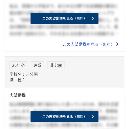
私は、深海から宇宙まで、あらゆる分野で社会課題の解決に
挑み続ける取り組みに魅力を感じる。インターンシップで
この志望動機を見る（無料）
は、「技術深化・技術統合」を通じて不可能を可能にし、社
会の期待に応え続ける貴社の技術力を体感した。そして、貴
社の持つ技術の力と、それを支える社員の方々の挑戦する姿
勢にも魅力を感じた。ぜひ、貴社の一員として、自らの「困
この志望動機を見る（無料）
難に立ち向かい、前向きに挑戦し続ける強み」を活かし、社
会課題の解決に取り組みたい。
26年卒
理系
非公開
学校名：非公開
職 種：
志望動機
私は環境問題に取り組みたいと思っているため、貴社を志望
いたします。私は子供のころから水生生物が好きで、熱帯魚
この志望動機を見る（無料）
の飼育などをしていたことがあるのですが、地球温暖化など
の環境の変化により生態系に影響があることを知り、その解