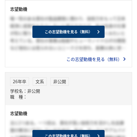
志望動機
唯一性のある貴社の製品開発に携わり、技術力をもって日本
経済に成長をもたらしたいと考えたからだ。私は自身の仕事
この志望動機を見る（無料）
が形に残り、また自分にしかできない仕事にとりくみたいと
考えている。貴社の事業は船舶やヒューマノイドロボの開発
など他社には見られないユニークさを持ち、創業以来に世界
に新しさを提供し続けている。これらの事業の中で私の専門
この志望動機を見る（無料）
性を活かせば、製品として形に残しながら唯一性の高い仕事
に関われると考え、応募した。
26年卒
文系
非公開
学校名：非公開
職 種：
志望動機
主に2つある。一つ目は、貴社が高い技術力を活かし社会課
題の解決に注力しているためだ。私は、サークルやアルバイ
この志望動機を見る（無料）