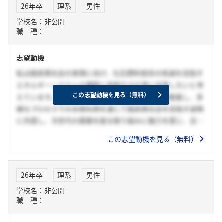
26年卒
理系
男性
学校名：非公開
職 種：
志望動機
私は脱炭素社会の実現に向け、化石燃料依存の低減を目指す
エネルギーシステムの構築に貢献する仕事に従事したいと考
この志望動機を見る（無料）
えています。貴社が水素エネルギーの技術開発を推進し、多
様なプロセスでの水素利用を通じて脱炭素社会を目指す姿勢
に共感し、次世代の基盤を創る取り組みに魅力を感じ、志望
しました。入社後は専門知識の深化に努め、社会の変化やニ
この志望動機を見る（無料）
ーズを的確に捉え、社会基盤を支える技術者として成長した
いと考えています。
26年卒
理系
男性
学校名：非公開
職 種：