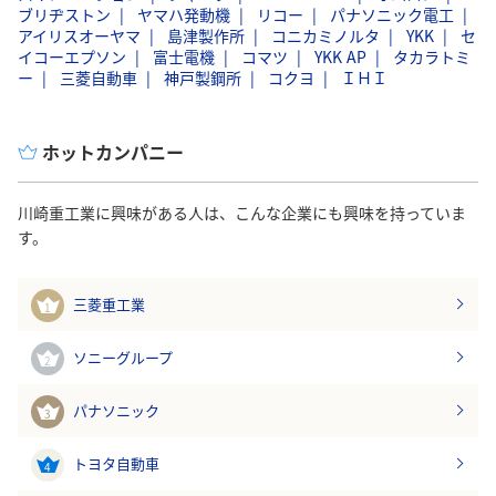
ブリヂストン
ヤマハ発動機
リコー
パナソニック電工
アイリスオーヤマ
島津製作所
コニカミノルタ
YKK
セ
イコーエプソン
富士電機
コマツ
YKK AP
タカラトミ
ー
三菱自動車
神戸製鋼所
コクヨ
ＩＨＩ
ホットカンパニー
川崎重工業に興味がある人は、こんな企業にも興味を持っていま
す。
三菱重工業
1
ソニーグループ
2
パナソニック
3
トヨタ自動車
4