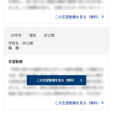
を専攻し、目に見えない現象を構造や数値で捉える力を培い
ました。この経験を活かし、水素エネルギーやカーボンリサ
イクルなどの次世代インフラ構築に貢献したいと考えていま
この志望動機を見る（無料）
す。多様な分野で技術を進化させてきた貴社でこそ、自身の
成長と社会貢献を両立できると確信しています。
そのため私は志望しております。
26年卒
理系
非公開
学校名：非公開
職 種：
志望動機
「世界に新たな価値を生むロボット技術の開発」に挑戦する
ため、貴社を志望します。私は、○○○○の○○向上に関す
この志望動機を見る（無料）
る研究を通じ、ロボットの汎用性と社会的価値に魅力を感じ
ました。その中で、貴社が医療分野のロボット開発や省人化
技術に取り組まれている点に興味を持ちました。そのため、
貴社で「人の代わり」だけではなく、「人を支える」ロボッ
この志望動機を見る（無料）
ト技術の開発に挑戦することで、「不可能を可能にする」を
体現し、貴社に貢献したいと考えています。