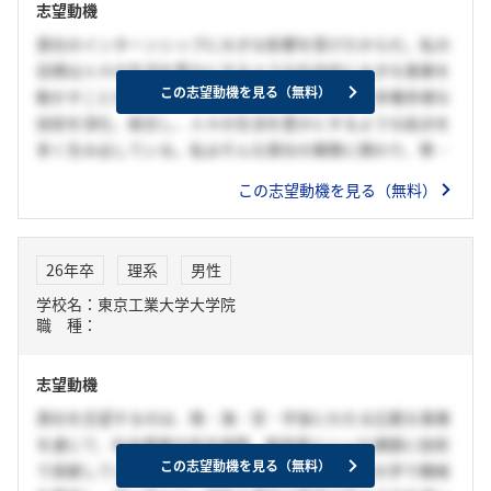
志望動機
貴社のインターンシップに大きな影響を受けたからだ。私の
目標は人々の生活を豊かにするような社会的に大きな事業を
この志望動機を見る（無料）
動かすことだ。貴社は事業規模の大きさを武器に多種多様な
技術を深化、統合し、人々の生活を豊かにするような起点を
多く生み出している。私はそんな貴社の業務に携わり、専門
分野以外の知見も広め、多くの分野と積極的に関わることで
この志望動機を見る（無料）
新たな価値を生み出すことができるような存在になりたいと
考える。
26年卒
理系
男性
学校名：東京工業大学大学院
職 種：
志望動機
貴社を志望するのは、陸・海・空・宇宙にわたる広範な事業
を通じて、社会基盤や安全保障、脱炭素といった課題に技術
この志望動機を見る（無料）
で貢献している点に魅力を感じたからです。私は大学で機械