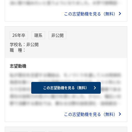
決に取り組みたいと思うようになりました。大学で排熱回収
技術に関する研究を行っていたことから、貴社の排熱回収に
この志望動機を見る（無料）
よる発電効率の上昇を通じて二酸化炭素の排出削減に取り組
みたいと思うようになりました。
26年卒
理系
非公開
学校名：非公開
職 種：
志望動機
私が貴社を志望する理由は、モノづくりを通して人の肉体的
負担を無くし、社会を発展させたいからです。１００年にわ
この志望動機を見る（無料）
たり日本の工業を支え、また産業用ロボットの先駆者である
貴社の技術力の高さに魅力を感じました。さらに、幅広い分
野で活躍する貴社では、異なる分野の技術深化・技術統合に
よってより新たな価値の創造が可能だと考えました。私の長
この志望動機を見る（無料）
所である挑戦力・継続力を活かして次代を作る技術者になり
たいと考えております。