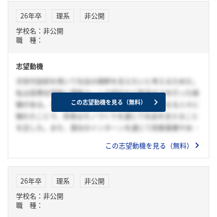
26年卒
理系
非公開
学校名：非公開
職 種：
志望動機
次世代技術を用いて社会の根幹を支えたいと考えるためだ。
私は高専在学時に電動カートの設計から製造までを行った経
この志望動機を見る（無料）
験がある。そこで自分が手掛けた自動車で笑顔になる人々に
触れたことで、将来はモノづくりを通じて社会を支えること
を志した。また、貴社のインターンを通じて防衛事業や水素
事業の重要性や、社会価値創造への挑戦的姿勢に感銘を受け
この志望動機を見る（無料）
た。私も貴社のどちらかの事業に挑戦し、次代を支える技術
者になりたく志望した。
26年卒
理系
非公開
学校名：非公開
職 種：