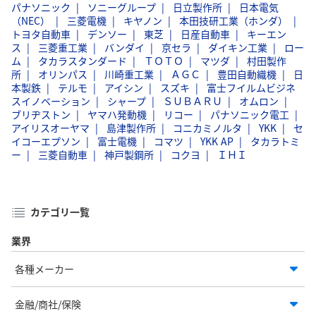
パナソニック
ソニーグループ
日立製作所
日本電気
（NEC）
三菱電機
キヤノン
本田技研工業（ホンダ）
トヨタ自動車
デンソー
東芝
日産自動車
キーエン
ス
三菱重工業
バンダイ
京セラ
ダイキン工業
ロー
ム
タカラスタンダード
ＴＯＴＯ
マツダ
村田製作
所
オリンパス
川崎重工業
ＡＧＣ
豊田自動織機
日
本製鉄
テルモ
アイシン
スズキ
富士フイルムビジネ
スイノベーション
シャープ
ＳＵＢＡＲＵ
オムロン
ブリヂストン
ヤマハ発動機
リコー
パナソニック電工
アイリスオーヤマ
島津製作所
コニカミノルタ
YKK
セ
イコーエプソン
富士電機
コマツ
YKK AP
タカラトミ
ー
三菱自動車
神戸製鋼所
コクヨ
ＩＨＩ
カテゴリ一覧
業界
各種メーカー
金融/商社/保険