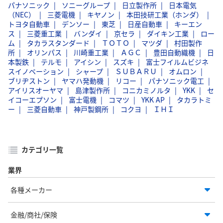
パナソニック
ソニーグループ
日立製作所
日本電気
（NEC）
三菱電機
キヤノン
本田技研工業（ホンダ）
トヨタ自動車
デンソー
東芝
日産自動車
キーエン
ス
三菱重工業
バンダイ
京セラ
ダイキン工業
ロー
ム
タカラスタンダード
ＴＯＴＯ
マツダ
村田製作
所
オリンパス
川崎重工業
ＡＧＣ
豊田自動織機
日
本製鉄
テルモ
アイシン
スズキ
富士フイルムビジネ
スイノベーション
シャープ
ＳＵＢＡＲＵ
オムロン
ブリヂストン
ヤマハ発動機
リコー
パナソニック電工
アイリスオーヤマ
島津製作所
コニカミノルタ
YKK
セ
イコーエプソン
富士電機
コマツ
YKK AP
タカラトミ
ー
三菱自動車
神戸製鋼所
コクヨ
ＩＨＩ
カテゴリ一覧
業界
各種メーカー
金融/商社/保険