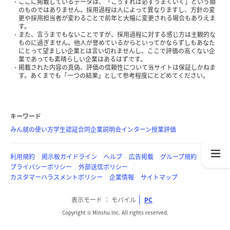
ここに掲載しているデータは、「こうすれば必ずうまくいく」という類
のものではありません。採用過程は人によって異なりますし、方針の変
更や採用担当者が変わることで前年と大幅に変更される場合もありえま
す。
また、言うまでもないことですが、採用過程に対する感じ方は主観的な
ものに過ぎません。他人が誉めているからといってかならずしもあなた
にとって望ましい企業とは言い切れませんし、ここで評価の高くない企
業であっても素晴らしい企業はあるはずです。
掲載された内容の真偽、評価の信頼性について当サイトは保証しかねま
す。あくまでも「一つの結果」として参考程度にとどめてください。
キーワード
みん就の使い方
学生認証
合同企業説明会
インターン
授業評価
利用規約
掲示板ガイドライン
ヘルプ
広告掲載
グループ規約
プライバシーポリシー
外部送信ポリシー
カスタマーハラスメントポリシー
企業情報
サイトマップ
表示モード
モバイル
PC
Copyright © Minshu Inc. All rights reserved.