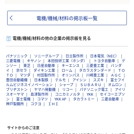
電機/機械/材料の掲示板一覧
電機/機械/材料の他の企業の掲示板を見る
パナソニック
ソニーグループ
日立製作所
日本電気（NEC）
三菱電機
キヤノン
本田技研工業（ホンダ）
トヨタ自動車
デ
ンソー
東芝
日産自動車
キーエンス
三菱重工業
バンダ
イ
京セラ
ダイキン工業
ローム
タカラスタンダード
ＴＯ
ＴＯ
マツダ
村田製作所
オリンパス
川崎重工業
ＡＧＣ
豊田自動織機
日本製鉄
テルモ
アイシン
スズキ
富士フイ
ルムビジネスイノベーション
シャープ
ＳＵＢＡＲＵ
オムロン
ブリヂストン
ヤマハ発動機
リコー
パナソニック電工
アイリ
スオーヤマ
島津製作所
コニカミノルタ
YKK
セイコーエプソ
ン
富士電機
コマツ
YKK AP
タカラトミー
三菱自動車
神戸製鋼所
コクヨ
ＩＨＩ
サイトからのご注意