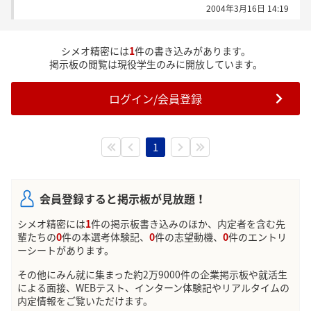
2004年3月16日 14:19
シメオ精密には
1
件の書き込みがあります。
掲示板の閲覧は現役学生のみに開放しています。
ログイン/会員登録
1
会員登録すると掲示板が見放題！
シメオ精密には
1
件の掲示板書き込みのほか、内定者を含む先
輩たちの
0
件の本選考体験記、
0
件の志望動機、
0
件のエントリ
ーシートがあります。
その他にみん就に集まった約2万9000件の企業掲示板や就活生
による面接、WEBテスト、インターン体験記やリアルタイムの
内定情報をご覧いただけます。