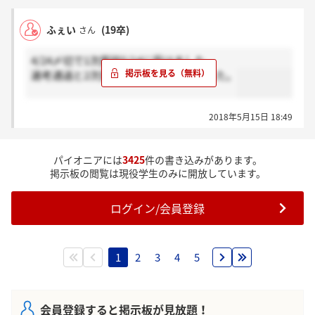
ふぇい
(19卒)
さん
4/24〆切で1次面談5/14に受けました。
選考通過と2次面談の予約メールきました。
2018年5月15日 18:49
パイオニアには
3425
件の書き込みがあります。
掲示板の閲覧は現役学生のみに開放しています。
ログイン/会員登録
1
2
3
4
5
会員登録すると掲示板が見放題！