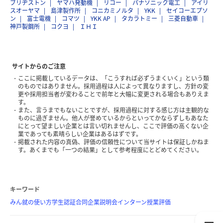
ブリヂストン
ヤマハ発動機
リコー
パナソニック電工
アイリ
スオーヤマ
島津製作所
コニカミノルタ
YKK
セイコーエプソ
ン
富士電機
コマツ
YKK AP
タカラトミー
三菱自動車
神戸製鋼所
コクヨ
ＩＨＩ
サイトからのご注意
ここに掲載しているデータは、「こうすれば必ずうまくいく」という類
のものではありません。採用過程は人によって異なりますし、方針の変
更や採用担当者が変わることで前年と大幅に変更される場合もありえま
す。
また、言うまでもないことですが、採用過程に対する感じ方は主観的な
ものに過ぎません。他人が誉めているからといってかならずしもあなた
にとって望ましい企業とは言い切れませんし、ここで評価の高くない企
業であっても素晴らしい企業はあるはずです。
掲載された内容の真偽、評価の信頼性について当サイトは保証しかねま
す。あくまでも「一つの結果」として参考程度にとどめてください。
キーワード
みん就の使い方
学生認証
合同企業説明会
インターン
授業評価