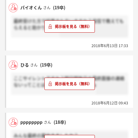
パイオくん
(19卒)
さん
最終受けた方で結果きた方いますか？返信で教えても
らえると助かります。
2018年6月13日 17:33
ひる
(19卒)
さん
ここサイレントですか？明日明後日の最終面接の連絡
ないってことは落ちたってことですよね
2018年6月12日 09:43
pppppppp
(18卒)
さん
みんな最終の案内きましたか？