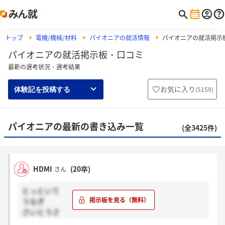
トップ
電機/機械/材料
パイオニアの就活情報
パイオニアの就活掲示
パイオニアの就活掲示板・口コミ
最新の選考状況・選考結果
お気に入り
(
5159
)
体験記を投稿する
パイオニアの最新の書き込み一覧
(全3425件)
HDMI
(20卒)
さん
とっといて
うなぎ
さいとうさ
ん