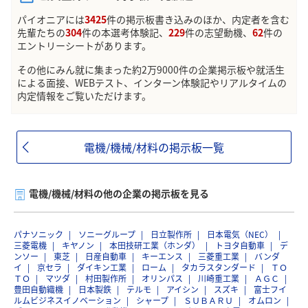
パイオニアには
3425
件の掲示板書き込みのほか、内定者を含む
先輩たちの
304
件の本選考体験記、
229
件の志望動機、
62
件の
エントリーシートがあります。
その他にみん就に集まった約2万9000件の企業掲示板や就活生
による面接、WEBテスト、インターン体験記やリアルタイムの
内定情報をご覧いただけます。
電機/機械/材料の掲示板一覧
電機/機械/材料の他の企業の掲示板を見る
パナソニック
ソニーグループ
日立製作所
日本電気（NEC）
三菱電機
キヤノン
本田技研工業（ホンダ）
トヨタ自動車
デ
ンソー
東芝
日産自動車
キーエンス
三菱重工業
バンダ
イ
京セラ
ダイキン工業
ローム
タカラスタンダード
ＴＯ
ＴＯ
マツダ
村田製作所
オリンパス
川崎重工業
ＡＧＣ
豊田自動織機
日本製鉄
テルモ
アイシン
スズキ
富士フイ
ルムビジネスイノベーション
シャープ
ＳＵＢＡＲＵ
オムロン