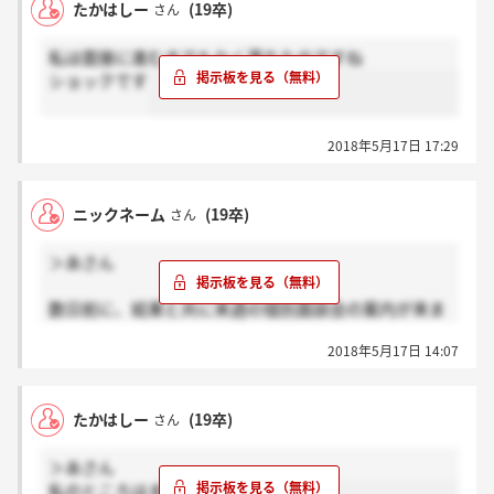
たかはしー
(19卒)
さん
私は面接に進むまでもなく落ちたのですね
ショックです
2018年5月17日 17:29
ニックネーム
(19卒)
さん
＞あさん
数日前に、結果と共に来週の個別面談会の案内が来ま
した。
2018年5月17日 14:07
たかはしー
(19卒)
さん
＞あさん
私のところはまだ来てないです、、、