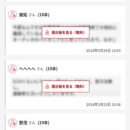
開拓
(18卒)
さん
今更なんですが音響事業はほぼ全般事業終了か他社に
譲渡しているんですね
オーディオのパイオニアだと思っていたので、なぜこ
のご時世でそっちを捨ててカーナビに一本化したのか
2018年5月24日 13:03
知りたいですね
へへへへ
(19卒)
さん
5/13ぐらいにテスセン受けたんですけど、音沙汰無
し。
連絡来た方いらっしゃいますか。
2018年5月23日 10:58
野茂
(19卒)
さん