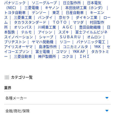
パナソニック
ソニーグループ
日立製作所
日本電気
（NEC）
三菱電機
キヤノン
本田技研工業（ホンダ）
トヨタ自動車
デンソー
東芝
日産自動車
キーエン
ス
三菱重工業
バンダイ
京セラ
ダイキン工業
ロー
ム
タカラスタンダード
ＴＯＴＯ
マツダ
村田製作
所
オリンパス
川崎重工業
ＡＧＣ
豊田自動織機
日
本製鉄
テルモ
アイシン
スズキ
富士フイルムビジネ
スイノベーション
シャープ
ＳＵＢＡＲＵ
オムロン
ブリヂストン
ヤマハ発動機
リコー
パナソニック電工
アイリスオーヤマ
島津製作所
コニカミノルタ
YKK
セ
イコーエプソン
富士電機
コマツ
YKK AP
タカラトミ
ー
三菱自動車
神戸製鋼所
コクヨ
ＩＨＩ
カテゴリ一覧
業界
各種メーカー
金融/商社/保険