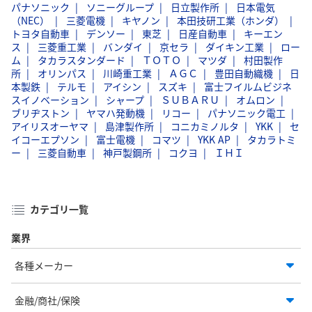
パナソニック
ソニーグループ
日立製作所
日本電気
（NEC）
三菱電機
キヤノン
本田技研工業（ホンダ）
トヨタ自動車
デンソー
東芝
日産自動車
キーエン
ス
三菱重工業
バンダイ
京セラ
ダイキン工業
ロー
ム
タカラスタンダード
ＴＯＴＯ
マツダ
村田製作
所
オリンパス
川崎重工業
ＡＧＣ
豊田自動織機
日
本製鉄
テルモ
アイシン
スズキ
富士フイルムビジネ
スイノベーション
シャープ
ＳＵＢＡＲＵ
オムロン
ブリヂストン
ヤマハ発動機
リコー
パナソニック電工
アイリスオーヤマ
島津製作所
コニカミノルタ
YKK
セ
イコーエプソン
富士電機
コマツ
YKK AP
タカラトミ
ー
三菱自動車
神戸製鋼所
コクヨ
ＩＨＩ
カテゴリ一覧
業界
各種メーカー
金融/商社/保険