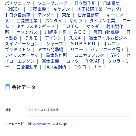
パナソニック
ソニーグループ
日立製作所
日本電気
（NEC）
三菱電機
キヤノン
本田技研工業（ホンダ）
トヨタ自動車
デンソー
東芝
日産自動車
キーエン
ス
三菱重工業
バンダイ
京セラ
ダイキン工業
ロー
ム
タカラスタンダード
ＴＯＴＯ
マツダ
村田製作
所
オリンパス
川崎重工業
ＡＧＣ
豊田自動織機
日
本製鉄
テルモ
アイシン
スズキ
富士フイルムビジネ
スイノベーション
シャープ
ＳＵＢＡＲＵ
オムロン
ブリヂストン
ヤマハ発動機
リコー
パナソニック電工
アイリスオーヤマ
島津製作所
コニカミノルタ
YKK
セ
イコーエプソン
富士電機
コマツ
YKK AP
タカラトミ
ー
三菱自動車
神戸製鋼所
コクヨ
ＩＨＩ
会社データ
社名
ウインテスト株式会社
ホームページ
https://www.wintest.co.jp/