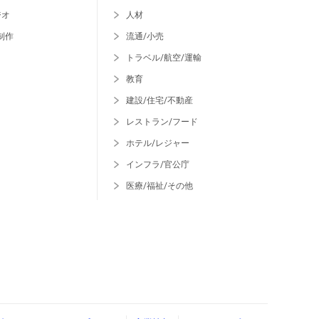
ジオ
人材
制作
流通/小売
トラベル/航空/運輸
教育
建設/住宅/不動産
レストラン/フード
ホテル/レジャー
インフラ/官公庁
医療/福祉/その他