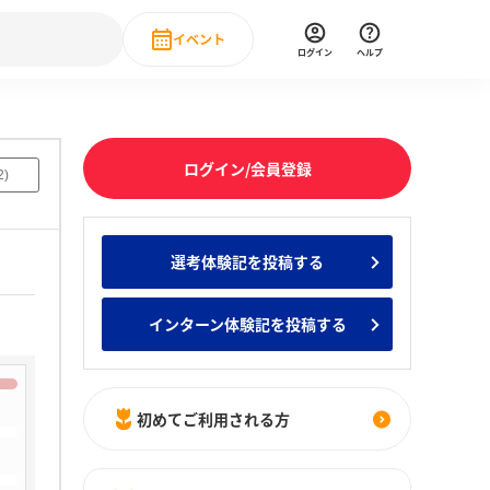
イベント
ログイン
ヘルプ
Event
の新卒就職人気企業ランキング
みんなのインターン人気企業ランキン
直近のイベント一覧
ログイン/会員登録
2
)
もっと見る
 IT・DX現場社員インタビュー
選考体験記を投稿する
の新卒就職人気企業ランキング
みんなのインターン人気企業ランキン
インターン体験記を投稿する
初めてご利用される方