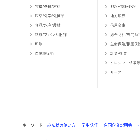
電機/機械/材料
都銀/信託/外銀
医薬/化学/化粧品
地方銀行
食品/水産/農林
信用金庫
繊維/アパレル服飾
総合商社/専門商
印刷
生命保険/損害保
自動車販売
証券/投資
クレジット信販
リース
キーワード
みん就の使い方
学生認証
合同企業説明会