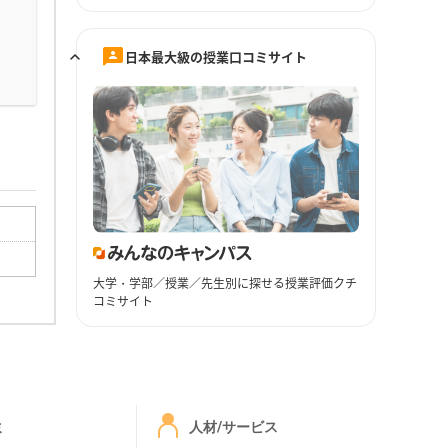
日本最大級の授業口コミサイト
大学・学部／授業／先生別に探せる授業評価クチ
コミサイト
ミ
人材/サービス