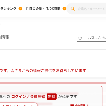
業ランキング
注目の企業・IT/DX特集
報
注目の企業特集
みんなのIT業界新卒就職人気企業ランキング
みんな
[27卒] 本選考体験記投稿キャンペーン
28卒 注目企業特集
27卒 注目企業特集
みんなのDX企業就職ブランド調査
活情報
お気に入り
(
注目のIT・DX企業特集
28卒 IT・DX企業特集
27卒 IT・DX企業特集
28卒
みんなのIT業界新卒就職人気企業ランキング
みんな
企業研究
です。皆さまからの情報ご提供をお待ちしています！