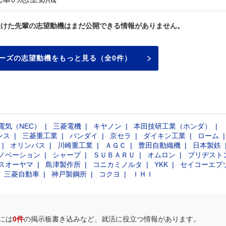
受けた先輩の志望動機はまだ公開できる情報がありません。
ーズの志望動機をもっと見る（全0件）
電気（NEC）
三菱電機
キヤノン
本田技研工業（ホンダ）
ンス
三菱重工業
バンダイ
京セラ
ダイキン工業
ローム
オリンパス
川崎重工業
ＡＧＣ
豊田自動織機
日本製鉄
ノベーション
シャープ
ＳＵＢＡＲＵ
オムロン
ブリヂスト
スオーヤマ
島津製作所
コニカミノルタ
YKK
セイコーエプ
三菱自動車
神戸製鋼所
コクヨ
ＩＨＩ
には
0件
の掲示板書き込みなど、就活に役立つ情報があります。