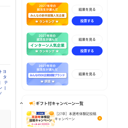
結果を見る
投票する
結果を見る
投票する
トヨ
結果を見る
タ
テ
ン
ソ
ギフト付キャンペーン一覧
［27卒］本選考体験記投稿
キャンペーン