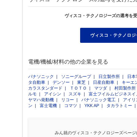
ヴィスコ・テクノロジーズの選考を
ヴィスコ・テクノロジ
電機/機械/材料の他の企業を見る
パナソニック
ソニーグループ
日立製作所
日本
タ自動車
デンソー
東芝
日産自動車
キーエ
カラスタンダード
ＴＯＴＯ
マツダ
村田製作所
ルモ
アイシン
スズキ
富士フイルムビジネスイ
ヤマハ発動機
リコー
パナソニック電工
アイリ
ン
富士電機
コマツ
YKK AP
タカラトミー
みん就のヴィスコ・テクノロジーズページ