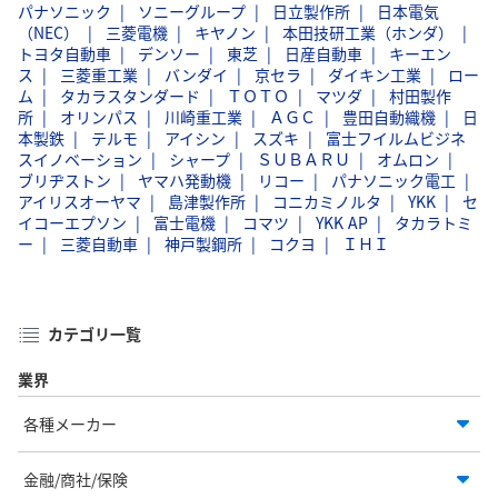
パナソニック
ソニーグループ
日立製作所
日本電気
（NEC）
三菱電機
キヤノン
本田技研工業（ホンダ）
トヨタ自動車
デンソー
東芝
日産自動車
キーエン
ス
三菱重工業
バンダイ
京セラ
ダイキン工業
ロー
ム
タカラスタンダード
ＴＯＴＯ
マツダ
村田製作
所
オリンパス
川崎重工業
ＡＧＣ
豊田自動織機
日
本製鉄
テルモ
アイシン
スズキ
富士フイルムビジネ
スイノベーション
シャープ
ＳＵＢＡＲＵ
オムロン
ブリヂストン
ヤマハ発動機
リコー
パナソニック電工
アイリスオーヤマ
島津製作所
コニカミノルタ
YKK
セ
イコーエプソン
富士電機
コマツ
YKK AP
タカラトミ
ー
三菱自動車
神戸製鋼所
コクヨ
ＩＨＩ
カテゴリ一覧
業界
各種メーカー
金融/商社/保険