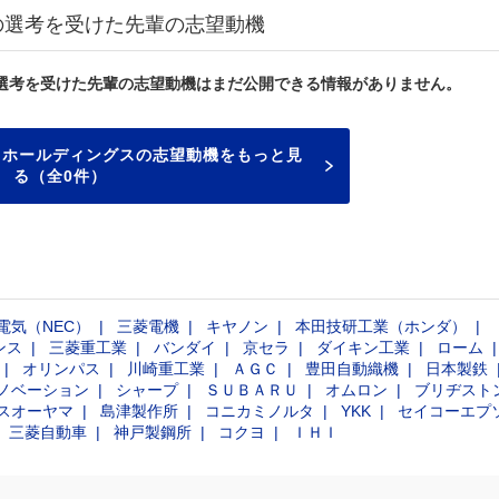
の選考を受けた先輩の志望動機
選考を受けた先輩の志望動機はまだ公開できる情報がありません。
コホールディングスの志望動機をもっと見
る（全0件）
電気（NEC）
三菱電機
キヤノン
本田技研工業（ホンダ）
ンス
三菱重工業
バンダイ
京セラ
ダイキン工業
ローム
オリンパス
川崎重工業
ＡＧＣ
豊田自動織機
日本製鉄
ノベーション
シャープ
ＳＵＢＡＲＵ
オムロン
ブリヂスト
スオーヤマ
島津製作所
コニカミノルタ
YKK
セイコーエプ
三菱自動車
神戸製鋼所
コクヨ
ＩＨＩ