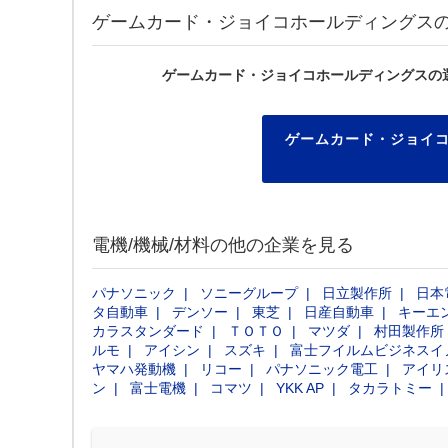
ゲームカード・ジョイコホールディングス
ゲームカード・ジョイコホールディングスの
ゲームカード・ジョイ
電機/機械/材料の他の企業を見る
パナソニック
ソニーグループ
日立製作所
日本
タ自動車
デンソー
東芝
日産自動車
キーエ
カラスタンダード
ＴＯＴＯ
マツダ
村田製作所
ルモ
アイシン
スズキ
富士フイルムビジネスイ
ヤマハ発動機
リコー
パナソニック電工
アイリ
ン
富士電機
コマツ
YKK AP
タカラトミー