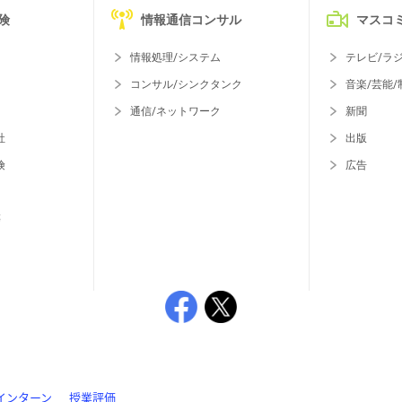
険
情報通信コンサル
マスコ
情報処理/システム
テレビ/ラ
コンサル/シンクタンク
音楽/芸能/
通信/ネットワーク
新聞
社
出版
険
広告
等
インターン
授業評価