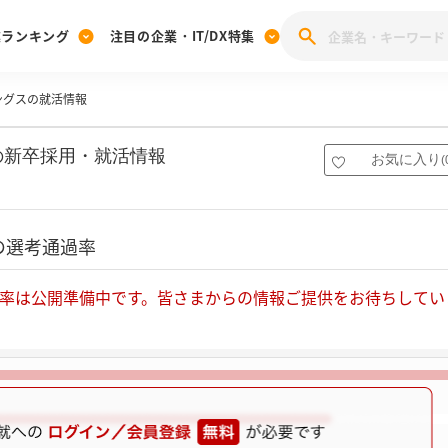
業ランキング
注目の企業・IT/DX特集
ングスの就活情報
注目の企業特集
みんなのIT業界新卒就職人気企業ランキング
みんな
[27卒] 本選考体験記投稿キャンペーン
28卒 注目企業特集
27卒 注目企業特集
みんなのDX企業就職ブランド調査
の新卒採用・就活情報
お気に入り
(
注目のIT・DX企業特集
28卒 IT・DX企業特集
27卒 IT・DX企業特集
28卒
みんなのIT業界新卒就職人気企業ランキング
みんな
の選考通過率
企業研究
率は公開準備中です。皆さまからの情報ご提供をお待ちしてい