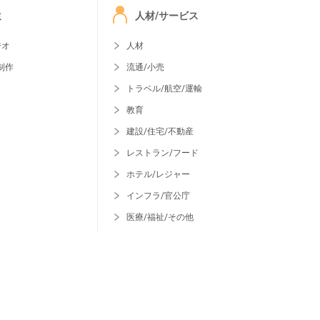
ミ
人材/サービス
ジオ
人材
制作
流通/小売
トラベル/航空/運輸
教育
建設/住宅/不動産
レストラン/フード
ホテル/レジャー
インフラ/官公庁
医療/福祉/その他