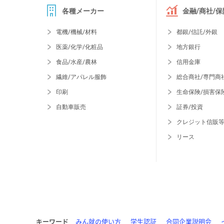
各種メーカー
金融/商社/保
電機/機械/材料
都銀/信託/外銀
医薬/化学/化粧品
地方銀行
食品/水産/農林
信用金庫
繊維/アパレル服飾
総合商社/専門商
印刷
生命保険/損害保
自動車販売
証券/投資
クレジット信販
リース
キーワード
みん就の使い方
学生認証
合同企業説明会