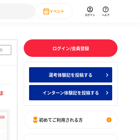
イベント
ログイン
ヘルプ
Event
の新卒就職人気企業ランキング
みんなのインターン人気企業ランキン
直近のイベント一覧
ログイン/会員登録
0
)
もっと見る
 IT・DX現場社員インタビュー
選考体験記を投稿する
の新卒就職人気企業ランキング
みんなのインターン人気企業ランキン
ま
インターン体験記を投稿する
初めてご利用される方