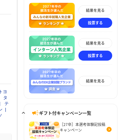
結果を見る
投票する
結果を見る
投票する
結果を見る
トヨ
タ
テ
ン
ギフト付キャンペーン一覧
ソ
［27卒］本選考体験記投稿
キャンペーン