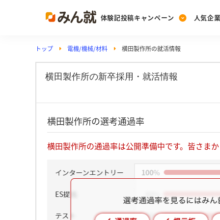
体験記投稿キャンペーン
人気企
トップ
電機/機械/材料
横田製作所の就活情報
Post
Ranking
PickUp
投稿する
ランキングを見る
注目の企業特集
横田製作所の新卒採用・就活情報
Vote
横田製作所の選考通過率
投票する
動画で知ろう！業界・
横田製作所の通過率は公開準備中です。皆さまか