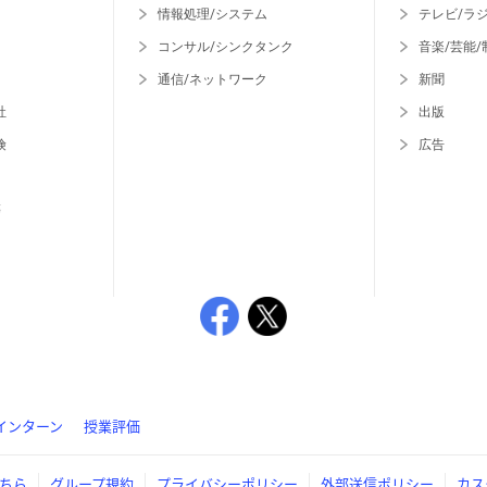
情報処理/システム
テレビ/ラ
コンサル/シンクタンク
音楽/芸能/
通信/ネットワーク
新聞
社
出版
険
広告
等
インターン
授業評価
ちら
グループ規約
プライバシーポリシー
外部送信ポリシー
カス