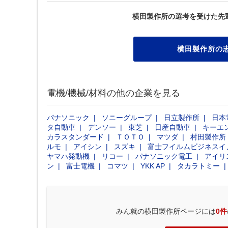
横田製作所の選考を受けた先
横田製作所の
電機/機械/材料の他の企業を見る
パナソニック
ソニーグループ
日立製作所
日本
タ自動車
デンソー
東芝
日産自動車
キーエ
カラスタンダード
ＴＯＴＯ
マツダ
村田製作所
ルモ
アイシン
スズキ
富士フイルムビジネスイ
ヤマハ発動機
リコー
パナソニック電工
アイリ
ン
富士電機
コマツ
YKK AP
タカラトミー
みん就の横田製作所ページには
0件