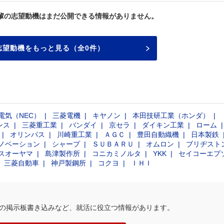
輩の志望動機はまだ公開できる情報がありません。
志望動機をもっと見る（全0件）
電気（NEC）
三菱電機
キヤノン
本田技研工業（ホンダ）
ンス
三菱重工業
バンダイ
京セラ
ダイキン工業
ローム
オリンパス
川崎重工業
ＡＧＣ
豊田自動織機
日本製鉄
ノベーション
シャープ
ＳＵＢＡＲＵ
オムロン
ブリヂスト
スオーヤマ
島津製作所
コニカミノルタ
YKK
セイコーエプ
三菱自動車
神戸製鋼所
コクヨ
ＩＨＩ
の掲示板書き込みなど、就活に役立つ情報があります。