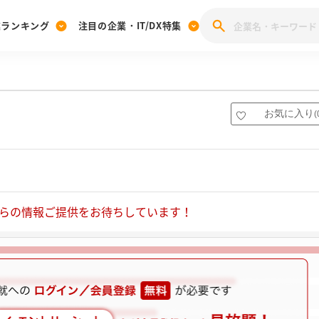
業ランキング
注目の企業・IT/DX特集
注目の企業特集
みんなのIT業界新卒就職人気企業ランキング
みんな
[27卒] 本選考体験記投稿キャンペーン
28卒 注目企業特集
27卒 注目企業特集
みんなのDX企業就職ブランド調査
お気に入り
(
注目のIT・DX企業特集
28卒 IT・DX企業特集
27卒 IT・DX企業特集
28卒
みんなのIT業界新卒就職人気企業ランキング
みんな
企業研究
らの情報ご提供をお待ちしています！