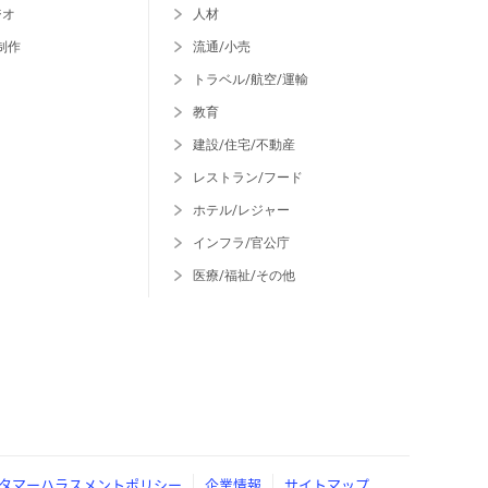
ジオ
人材
制作
流通/小売
トラベル/航空/運輸
教育
建設/住宅/不動産
レストラン/フード
ホテル/レジャー
インフラ/官公庁
医療/福祉/その他
タマーハラスメントポリシー
企業情報
サイトマップ