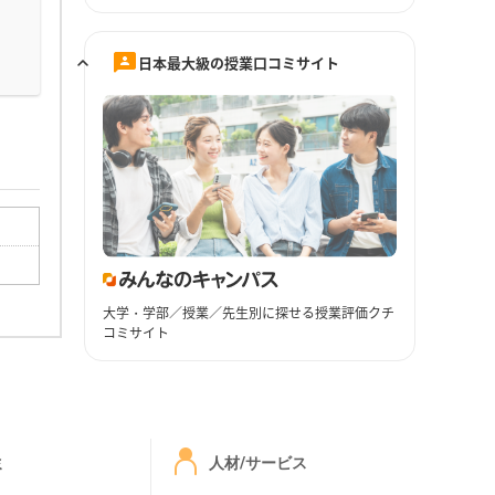
日本最大級の授業口コミサイト
大学・学部／授業／先生別に探せる授業評価クチ
コミサイト
ミ
人材/サービス