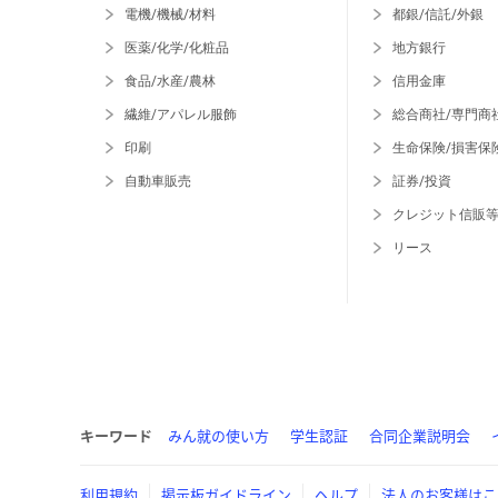
電機/機械/材料
都銀/信託/外銀
医薬/化学/化粧品
地方銀行
食品/水産/農林
信用金庫
繊維/アパレル服飾
総合商社/専門商
印刷
生命保険/損害保
自動車販売
証券/投資
クレジット信販
リース
キーワード
みん就の使い方
学生認証
合同企業説明会
利用規約
掲示板ガイドライン
ヘルプ
法人のお客様はこ