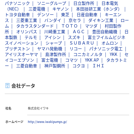
パナソニック
ソニーグループ
日立製作所
日本電気
（NEC）
三菱電機
キヤノン
本田技研工業（ホンダ）
トヨタ自動車
デンソー
東芝
日産自動車
キーエン
ス
三菱重工業
バンダイ
京セラ
ダイキン工業
ロー
ム
タカラスタンダード
ＴＯＴＯ
マツダ
村田製作
所
オリンパス
川崎重工業
ＡＧＣ
豊田自動織機
日
本製鉄
テルモ
アイシン
スズキ
富士フイルムビジネ
スイノベーション
シャープ
ＳＵＢＡＲＵ
オムロン
ブリヂストン
ヤマハ発動機
リコー
パナソニック電工
アイリスオーヤマ
島津製作所
コニカミノルタ
YKK
セ
イコーエプソン
富士電機
コマツ
YKK AP
タカラトミ
ー
三菱自動車
神戸製鋼所
コクヨ
ＩＨＩ
会社データ
社名
株式会社イワキ
ホームページ
http://www.iwakipumps.jp/