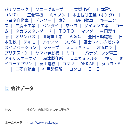
パナソニック
ソニーグループ
日立製作所
日本電気
（NEC）
三菱電機
キヤノン
本田技研工業（ホンダ）
トヨタ自動車
デンソー
東芝
日産自動車
キーエン
ス
三菱重工業
バンダイ
京セラ
ダイキン工業
ロー
ム
タカラスタンダード
ＴＯＴＯ
マツダ
村田製作
所
オリンパス
川崎重工業
ＡＧＣ
豊田自動織機
日
本製鉄
テルモ
アイシン
スズキ
富士フイルムビジネ
スイノベーション
シャープ
ＳＵＢＡＲＵ
オムロン
ブリヂストン
ヤマハ発動機
リコー
パナソニック電工
アイリスオーヤマ
島津製作所
コニカミノルタ
YKK
セ
イコーエプソン
富士電機
コマツ
YKK AP
タカラトミ
ー
三菱自動車
神戸製鋼所
コクヨ
ＩＨＩ
会社データ
社名
株式会社自律制御システム研究所
ホームページ
https://www.acsl.co.jp/