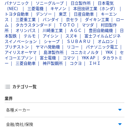
パナソニック
ソニーグループ
日立製作所
日本電気
（NEC）
三菱電機
キヤノン
本田技研工業（ホンダ）
トヨタ自動車
デンソー
東芝
日産自動車
キーエン
ス
三菱重工業
バンダイ
京セラ
ダイキン工業
ロー
ム
タカラスタンダード
ＴＯＴＯ
マツダ
村田製作
所
オリンパス
川崎重工業
ＡＧＣ
豊田自動織機
日
本製鉄
テルモ
アイシン
スズキ
富士フイルムビジネ
スイノベーション
シャープ
ＳＵＢＡＲＵ
オムロン
ブリヂストン
ヤマハ発動機
リコー
パナソニック電工
アイリスオーヤマ
島津製作所
コニカミノルタ
YKK
セ
イコーエプソン
富士電機
コマツ
YKK AP
タカラトミ
ー
三菱自動車
神戸製鋼所
コクヨ
ＩＨＩ
カテゴリ一覧
業界
各種メーカー
金融/商社/保険