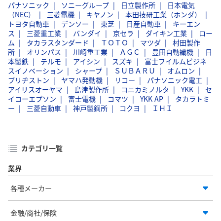
パナソニック
ソニーグループ
日立製作所
日本電気
（NEC）
三菱電機
キヤノン
本田技研工業（ホンダ）
トヨタ自動車
デンソー
東芝
日産自動車
キーエン
ス
三菱重工業
バンダイ
京セラ
ダイキン工業
ロー
ム
タカラスタンダード
ＴＯＴＯ
マツダ
村田製作
所
オリンパス
川崎重工業
ＡＧＣ
豊田自動織機
日
本製鉄
テルモ
アイシン
スズキ
富士フイルムビジネ
スイノベーション
シャープ
ＳＵＢＡＲＵ
オムロン
ブリヂストン
ヤマハ発動機
リコー
パナソニック電工
アイリスオーヤマ
島津製作所
コニカミノルタ
YKK
セ
イコーエプソン
富士電機
コマツ
YKK AP
タカラトミ
ー
三菱自動車
神戸製鋼所
コクヨ
ＩＨＩ
カテゴリ一覧
業界
各種メーカー
金融/商社/保険