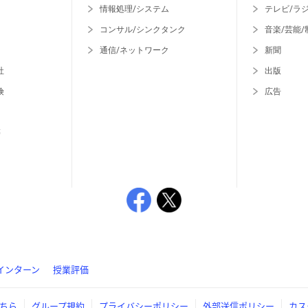
情報処理/システム
テレビ/ラ
コンサル/シンクタンク
音楽/芸能/
通信/ネットワーク
新聞
社
出版
険
広告
等
インターン
授業評価
ちら
グループ規約
プライバシーポリシー
外部送信ポリシー
カス