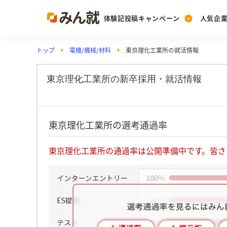
体験記投稿キャンペーン
人気企
トップ
電機/機械/材料
東京理化工業所の就活情報
Post
Ranking
PickUp
投稿する
ランキングを見る
注目の企業特集
東京理化工業所の新卒採用・就活情報
Vote
東京理化工業所の選考通過率
投票する
動画で知ろう！業界・
東京理化工業所の通過率は公開準備中です。皆さ