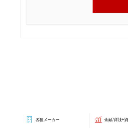
各種メーカー
金融/商社/保