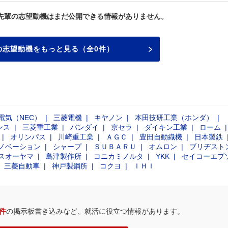
先輩の志望動機はまだ公開できる情報がありません。
の志望動機をもっと見る（全0件）
電気（NEC）
三菱電機
キヤノン
本田技研工業（ホンダ）
ンス
三菱重工業
バンダイ
京セラ
ダイキン工業
ローム
オリンパス
川崎重工業
ＡＧＣ
豊田自動織機
日本製鉄
ノベーション
シャープ
ＳＵＢＡＲＵ
オムロン
ブリヂスト
スオーヤマ
島津製作所
コニカミノルタ
YKK
セイコーエプ
三菱自動車
神戸製鋼所
コクヨ
ＩＨＩ
0件
の掲示板書き込みなど、就活に役立つ情報があります。