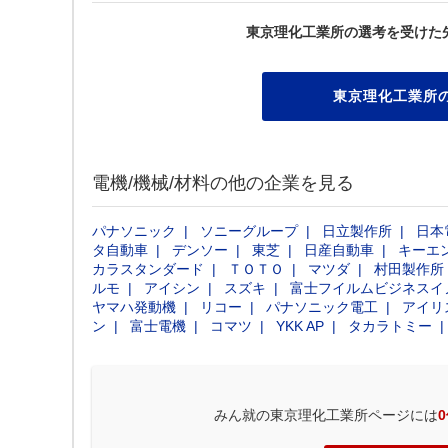
東京理化工業所の選考を受けた
東京理化工業所
電機/機械/材料の他の企業を見る
パナソニック
ソニーグループ
日立製作所
日本
タ自動車
デンソー
東芝
日産自動車
キーエ
カラスタンダード
ＴＯＴＯ
マツダ
村田製作所
ルモ
アイシン
スズキ
富士フイルムビジネスイ
ヤマハ発動機
リコー
パナソニック電工
アイリ
ン
富士電機
コマツ
YKK AP
タカラトミー
みん就の東京理化工業所ページには