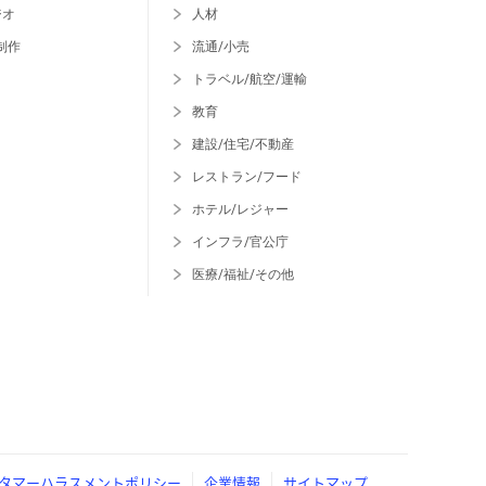
ジオ
人材
制作
流通/小売
トラベル/航空/運輸
教育
建設/住宅/不動産
レストラン/フード
ホテル/レジャー
インフラ/官公庁
医療/福祉/その他
タマーハラスメントポリシー
企業情報
サイトマップ