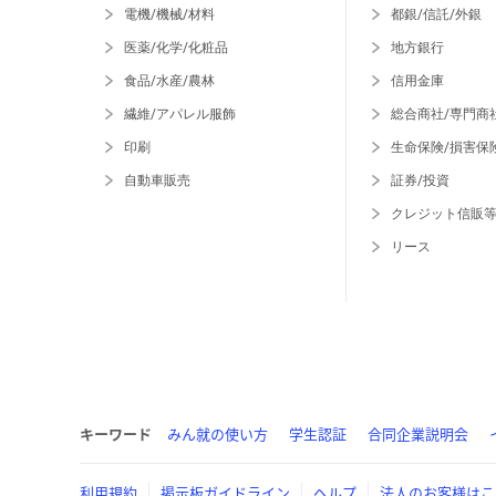
電機/機械/材料
都銀/信託/外銀
医薬/化学/化粧品
地方銀行
食品/水産/農林
信用金庫
繊維/アパレル服飾
総合商社/専門商
印刷
生命保険/損害保
自動車販売
証券/投資
クレジット信販
リース
キーワード
みん就の使い方
学生認証
合同企業説明会
利用規約
掲示板ガイドライン
ヘルプ
法人のお客様はこ