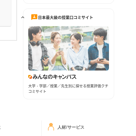
日本最大級の授業口コミサイト
大学・学部／授業／先生別に探せる授業評価クチ
コミサイト
ミ
人材/サービス