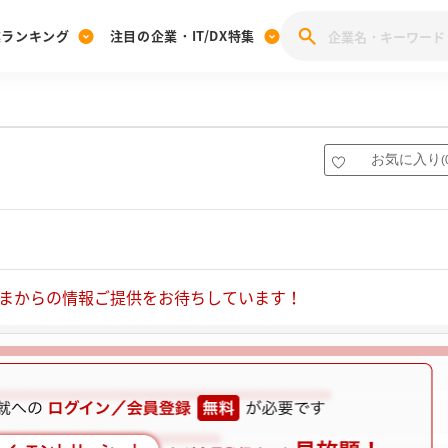
業ランキング
注目の企業・IT/DX特集
注目の企業特集
みんなのIT業界新卒就職人気企業ランキング
みんな
[27卒] 本選考体験記投稿キャンペーン
28卒 注目企業特集
27卒 注目企業特集
みんなのDX企業就職ブランド調査
お気に入り
(
注目のIT・DX企業特集
28卒 IT・DX企業特集
27卒 IT・DX企業特集
28卒
みんなのIT業界新卒就職人気企業ランキング
みんな
企業研究
まからの情報ご提供をお待ちしています！