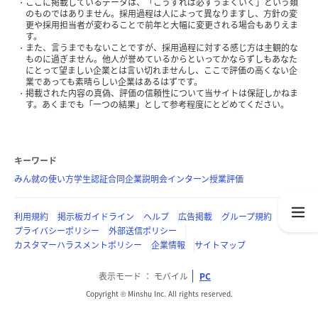
ここに掲載しているデータは、「こうすれば必ずうまくいく」という類
のものではありません。採用過程は人によって異なりますし、方針の変
更や採用担当者が変わることで前年と大幅に変更される場合もありえま
す。
また、言うまでもないことですが、採用過程に対する感じ方は主観的な
ものに過ぎません。他人が誉めているからといってかならずしもあなた
にとって望ましい企業とは言い切れませんし、ここで評価の高くない企
業であっても素晴らしい企業はあるはずです。
掲載された内容の真偽、評価の信頼性について当サイトは保証しかねま
す。あくまでも「一つの結果」として参考程度にとどめてください。
キーワード
みん就の使い方
学生認証
合同企業説明会
インターン
授業評価
利用規約
掲示板ガイドライン
ヘルプ
広告掲載
グループ規約
プライバシーポリシー
外部送信ポリシー
カスタマーハラスメントポリシー
企業情報
サイトマップ
表示モード
モバイル
PC
Copyright © Minshu Inc. All rights reserved.