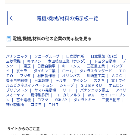
電機/機械/材料の掲示板一覧
電機/機械/材料の他の企業の掲示板を見る
パナソニック
ソニーグループ
日立製作所
日本電気（NEC）
三菱電機
キヤノン
本田技研工業（ホンダ）
トヨタ自動車
デ
ンソー
東芝
日産自動車
キーエンス
三菱重工業
バンダ
イ
京セラ
ダイキン工業
ローム
タカラスタンダード
ＴＯ
ＴＯ
マツダ
村田製作所
オリンパス
川崎重工業
ＡＧＣ
豊田自動織機
日本製鉄
テルモ
アイシン
スズキ
富士フイ
ルムビジネスイノベーション
シャープ
ＳＵＢＡＲＵ
オムロン
ブリヂストン
ヤマハ発動機
リコー
パナソニック電工
アイリ
スオーヤマ
島津製作所
コニカミノルタ
YKK
セイコーエプソ
ン
富士電機
コマツ
YKK AP
タカラトミー
三菱自動車
神戸製鋼所
コクヨ
ＩＨＩ
サイトからのご注意