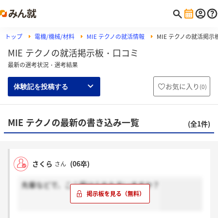
トップ
電機/機械/材料
MIE テクノの就活情報
MIE テクノの就活掲示
MIE テクノの就活掲示板・口コミ
最新の選考状況・選考結果
お気に入り
(
0
)
体験記を投稿する
MIE テクノの最新の書き込み一覧
(全1件)
さくら
(06卒)
さん
先輩などで、ここ受けられた方いますか？