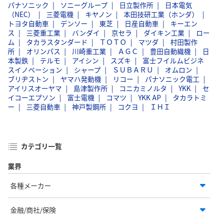
パナソニック
ソニーグループ
日立製作所
日本電気
（NEC）
三菱電機
キヤノン
本田技研工業（ホンダ）
トヨタ自動車
デンソー
東芝
日産自動車
キーエン
ス
三菱重工業
バンダイ
京セラ
ダイキン工業
ロー
ム
タカラスタンダード
ＴＯＴＯ
マツダ
村田製作
所
オリンパス
川崎重工業
ＡＧＣ
豊田自動織機
日
本製鉄
テルモ
アイシン
スズキ
富士フイルムビジネ
スイノベーション
シャープ
ＳＵＢＡＲＵ
オムロン
ブリヂストン
ヤマハ発動機
リコー
パナソニック電工
アイリスオーヤマ
島津製作所
コニカミノルタ
YKK
セ
イコーエプソン
富士電機
コマツ
YKK AP
タカラトミ
ー
三菱自動車
神戸製鋼所
コクヨ
ＩＨＩ
カテゴリ一覧
業界
各種メーカー
金融/商社/保険