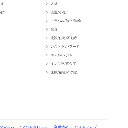
ジオ
人材
制作
流通/小売
トラベル/航空/運輸
教育
建設/住宅/不動産
レストラン/フード
ホテル/レジャー
インフラ/官公庁
医療/福祉/その他
タマーハラスメントポリシー
企業情報
サイトマップ