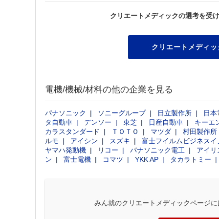
クリエートメディックの選考を受
クリエートメディッ
電機/機械/材料の他の企業を見る
パナソニック
ソニーグループ
日立製作所
日本
タ自動車
デンソー
東芝
日産自動車
キーエ
カラスタンダード
ＴＯＴＯ
マツダ
村田製作所
ルモ
アイシン
スズキ
富士フイルムビジネスイ
ヤマハ発動機
リコー
パナソニック電工
アイリ
ン
富士電機
コマツ
YKK AP
タカラトミー
みん就のクリエートメディックページに