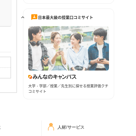
日本最大級の授業口コミサイト
大学・学部／授業／先生別に探せる授業評価クチ
コミサイト
ミ
人材/サービス