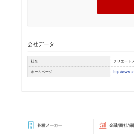
会社データ
社名
クリエート
ホームページ
http://www.c
各種メーカー
金融/商社/保