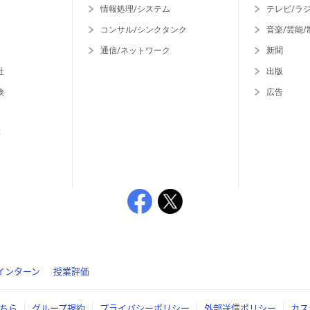
情報処理/システム
テレビ/ラ
コンサル/シンクタンク
音楽/芸能/
通信/ネットワーク
新聞
社
出版
険
広告
等
インターン
授業評価
ちら
グループ規約
プライバシーポリシー
外部送信ポリシー
カス