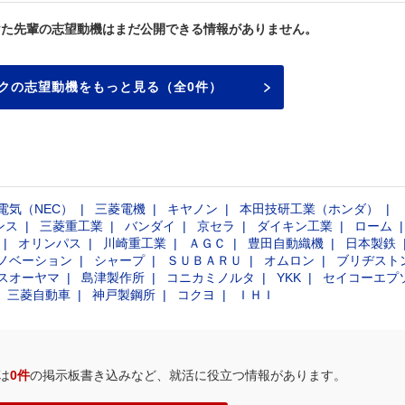
けた先輩の志望動機はまだ公開できる情報がありません。
クの志望動機をもっと見る（全0件）
電気（NEC）
三菱電機
キヤノン
本田技研工業（ホンダ）
ンス
三菱重工業
バンダイ
京セラ
ダイキン工業
ローム
オリンパス
川崎重工業
ＡＧＣ
豊田自動織機
日本製鉄
ノベーション
シャープ
ＳＵＢＡＲＵ
オムロン
ブリヂスト
スオーヤマ
島津製作所
コニカミノルタ
YKK
セイコーエプ
三菱自動車
神戸製鋼所
コクヨ
ＩＨＩ
は
0件
の掲示板書き込みなど、就活に役立つ情報があります。