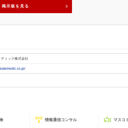
掲示板を見る
メディック株式会社
reatemedic.co.jp/
険
情報通信コンサル
マスコ