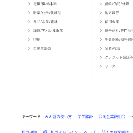
電機/機械/材料
都銀/信託/外銀
医薬/化学/化粧品
地方銀行
食品/水産/農林
信用金庫
繊維/アパレル服飾
総合商社/専門商
印刷
生命保険/損害保
自動車販売
証券/投資
クレジット信販
リース
キーワード
みん就の使い方
学生認証
合同企業説明会
利用規約
掲示板ガイドライン
ヘルプ
法人のお客様はこ