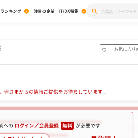
業ランキング
注目の企業・IT/DX特集
注目の企業特集
みんなのIT業界新卒就職人気企業ランキング
みんな
[27卒] 本選考体験記投稿キャンペーン
28卒 注目企業特集
27卒 注目企業特集
みんなのDX企業就職ブランド調査
報
お気に入り
(
注目のIT・DX企業特集
28卒 IT・DX企業特集
27卒 IT・DX企業特集
28卒
みんなのIT業界新卒就職人気企業ランキング
みんな
企業研究
。皆さまからの情報ご提供をお待ちしています！