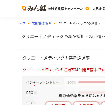
体験記投稿キャンペーン
人気企
トップ
電機/機械/材料
クリエートメディックの就活情報
Post
Ranking
PickUp
投稿する
ランキングを見る
注目の企業特集
クリエートメディックの新卒採用・就活情
Vote
クリエートメディックの選考通過率
投票する
動画で知ろう！業界・
クリエートメディックの通過率は公開準備中です