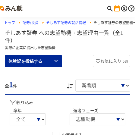
トップ
証券/投資
そしあす証券の就活情報
そしあす証券の志望動機
そしあす証券 への志望動機・志望理由一覧（全1
件）
実際に企業に提出した志望動機
お気に入り
(
58
)
体験記を投稿する
1
全
件
絞り込み
卒年
選考フェーズ
内定者のみ