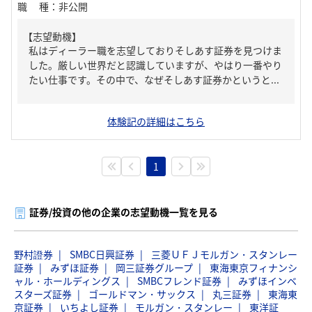
職種
：
非公開
【志望動機】
私はディーラー職を志望しておりそしあす証券を見つけま
した。厳しい世界だと認識していますが、やはり一番やり
たい仕事です。その中で、なぜそしあす証券かというと...
体験記の詳細はこちら
1
証券/投資の他の企業の志望動機一覧を見る
野村證券
SMBC日興証券
三菱ＵＦＪモルガン・スタンレー
証券
みずほ証券
岡三証券グループ
東海東京フィナンシ
ャル・ホールディングス
SMBCフレンド証券
みずほインベ
スターズ証券
ゴールドマン・サックス
丸三証券
東海東
京証券
いちよし証券
モルガン・スタンレー
東洋証