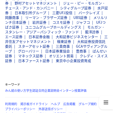
券
野村アセットマネジメント
ジェー・ピー・モルガン・
チェース・アンド・カンパニー
シティグループ証券
水戸証
券
日本取引所グループ
三菱UFJ投信
バークレイズ
岡藤商事
リーマン・ブラザーズ証券
UBS証券
メリルリ
ンチ日本証券
岩井証券
コスモ証券
ジャフコ
UFJつ
ばさ証券
ユニコムグループホールディングス
モルガン・
スタンレー・アジア－パシフィック・ファンド
藍澤證券
エース証券
日本証券金融
大和証券ビジネスセンター
三
井住友アセットマネジメント
極東証券
大和証券投資信託
委託
スターアセット証券
三貴商事
GCAサヴィアングル
ープ
グローバリー
日本証券業協会
豊商事
ばんせい
証券
マネックス証券
オリエント貿易
クレディ・スイス
証券
日本ファースト証券
東京中小企業投資育成
キーワード
みん就の使い方
学生認証
合同企業説明会
インターン
授業評価
利用規約
掲示板ガイドライン
ヘルプ
広告掲載
グループ規約
プライバシーポリシー
外部送信ポリシー