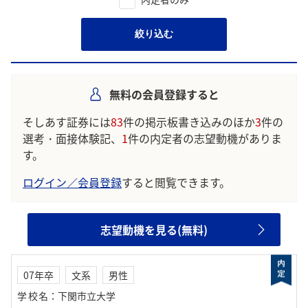
絞り込む
無料の会員登録すると
そしあす証券には
83
件の掲示板書き込みのほか
3
件の
選考・面接体験記、
1
件の内定者の志望動機がありま
す。
ログイン／会員登録
すると閲覧できます。
志望動機を見る(無料)
07年卒
文系
男性
学校名
：
下関市立大学