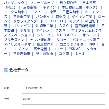
パナソニック
ソニーグループ
日立製作所
日本電気
（NEC）
三菱電機
キヤノン
本田技研工業（ホンダ）
トヨタ自動車
デンソー
東芝
日産自動車
キーエン
ス
三菱重工業
バンダイ
京セラ
ダイキン工業
ロー
ム
タカラスタンダード
ＴＯＴＯ
マツダ
村田製作
所
オリンパス
川崎重工業
ＡＧＣ
豊田自動織機
日
本製鉄
テルモ
アイシン
スズキ
富士フイルムビジネ
スイノベーション
シャープ
ＳＵＢＡＲＵ
オムロン
ブリヂストン
ヤマハ発動機
リコー
パナソニック電工
アイリスオーヤマ
島津製作所
コニカミノルタ
YKK
セ
イコーエプソン
富士電機
コマツ
YKK AP
タカラトミ
ー
三菱自動車
神戸製鋼所
コクヨ
ＩＨＩ
会社データ
社名
テクセル株式会社
住所
東京都