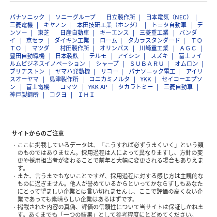
パナソニック
ソニーグループ
日立製作所
日本電気（NEC）
三菱電機
キヤノン
本田技研工業（ホンダ）
トヨタ自動車
デ
ンソー
東芝
日産自動車
キーエンス
三菱重工業
バンダ
イ
京セラ
ダイキン工業
ローム
タカラスタンダード
ＴＯ
ＴＯ
マツダ
村田製作所
オリンパス
川崎重工業
ＡＧＣ
豊田自動織機
日本製鉄
テルモ
アイシン
スズキ
富士フイ
ルムビジネスイノベーション
シャープ
ＳＵＢＡＲＵ
オムロン
ブリヂストン
ヤマハ発動機
リコー
パナソニック電工
アイリ
スオーヤマ
島津製作所
コニカミノルタ
YKK
セイコーエプソ
ン
富士電機
コマツ
YKK AP
タカラトミー
三菱自動車
神戸製鋼所
コクヨ
ＩＨＩ
サイトからのご注意
ここに掲載しているデータは、「こうすれば必ずうまくいく」という類
のものではありません。採用過程は人によって異なりますし、方針の変
更や採用担当者が変わることで前年と大幅に変更される場合もありえま
す。
また、言うまでもないことですが、採用過程に対する感じ方は主観的な
ものに過ぎません。他人が誉めているからといってかならずしもあなた
にとって望ましい企業とは言い切れませんし、ここで評価の高くない企
業であっても素晴らしい企業はあるはずです。
掲載された内容の真偽、評価の信頼性について当サイトは保証しかねま
す。あくまでも「一つの結果」として参考程度にとどめてください。