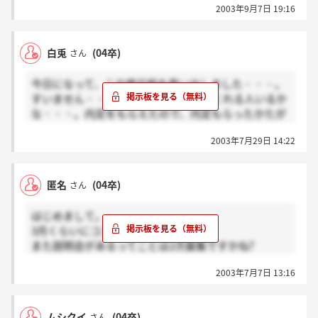
2003年9月7日 19:16
てます。私も内定できたら白兎さんと同期ですね☆そ
うなれるよう祈ってます。。
白兎
(04卒)
さん
今日になって、この掲示板を思い出しました・・・。
すいません・・・。まだ、これを見てくれる人いるか
な・・・。内定をもらえたので、内定もらったかたが
いたら、お話したいなあ、と。
2003年7月29日 14:22
匿名
(04卒)
さん
はじめまして。
3月くらいにココの企業受けましたよ。
また説明会があるってことは2次募集ですかね?
私は職業適性検査で落とされました。
2003年7月7日 13:16
適性だけで落とされるなんて、非常に辛いです。。。
ムシクイ
(04卒)
さん