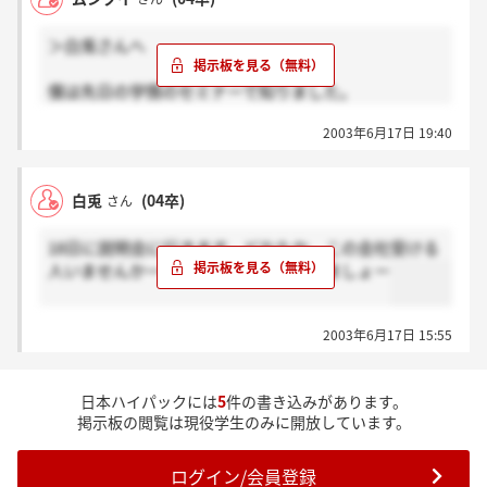
＞白兎さんへ
僕は先日の学情のセミナーで知りました。
ハイパックさんは、環境がメインテーマのようです
2003年6月17日 19:40
ね。
いい会社だと思いますよ。担当者の方もいい方でした
し。
白兎
(04卒)
さん
18日に説明会に行きます。どなたか、この会社受ける
人いませんかー？いたら、情報交換しましょー
2003年6月17日 15:55
日本ハイパックには
5
件の書き込みがあります。
掲示板の閲覧は現役学生のみに開放しています。
ログイン/会員登録