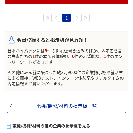
1
会員登録すると掲示板が見放題！
日本ハイパックには
5
件の掲示板書き込みのほか、内定者を含
む先輩たちの
1
件の本選考体験記、
0
件の志望動機、
1
件のエン
トリーシートがあります。
その他にみん就に集まった約2万9000件の企業掲示板や就活生
による面接、WEBテスト、インターン体験記やリアルタイムの
内定情報をご覧いただけます。
電機/機械/材料の掲示板一覧
電機/機械/材料の他の企業の掲示板を見る