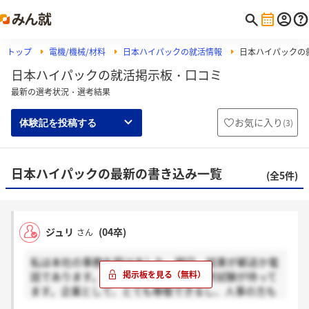
トップ
電機/機械/材料
日本ハイパックの就活情報
日本ハイパックの
日本ハイパックの就活掲示板・口コミ
最新の選考状況・選考結果
お気に入り
(
3
)
体験記を投稿する
日本ハイパックの最新の書き込み一覧
(全5件)
ジュリ
(04卒)
さん
私は本社の事務を受けました。明日、結果が郵送か電
話であります。明日のに合格すれば最終試験が待って
ます。企業として、とても尊敬できるし、人事の方も
とても良い方でしたので、このへんで決めたいと思っ