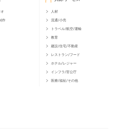
ジオ
人材
制作
流通/小売
トラベル/航空/運輸
教育
建設/住宅/不動産
レストラン/フード
ホテル/レジャー
インフラ/官公庁
医療/福祉/その他