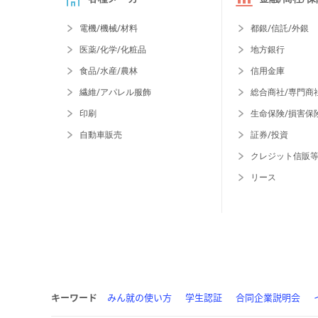
電機/機械/材料
都銀/信託/外銀
医薬/化学/化粧品
地方銀行
食品/水産/農林
信用金庫
繊維/アパレル服飾
総合商社/専門商
印刷
生命保険/損害保
自動車販売
証券/投資
クレジット信販
リース
キーワード
みん就の使い方
学生認証
合同企業説明会