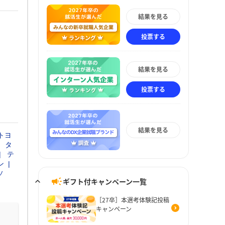
結果を見る
投票する
結果を見る
投票する
結果を見る
トヨ
タ
テ
ン
ソ
ギフト付キャンペーン一覧
［27卒］本選考体験記投稿
キャンペーン