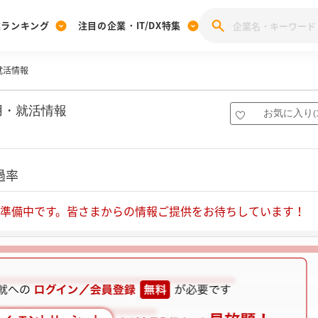
業ランキング
注目の企業・IT/DX特集
就活情報
注目の企業特集
みんなのIT業界新卒就職人気企業ランキング
みんな
[27卒] 本選考体験記投稿キャンペーン
28卒 注目企業特集
27卒 注目企業特集
みんなのDX企業就職ブランド調査
用・就活情報
お気に入り
(
注目のIT・DX企業特集
28卒 IT・DX企業特集
27卒 IT・DX企業特集
28卒
みんなのIT業界新卒就職人気企業ランキング
みんな
過率
企業研究
準備中です。皆さまからの情報ご提供をお待ちしています！