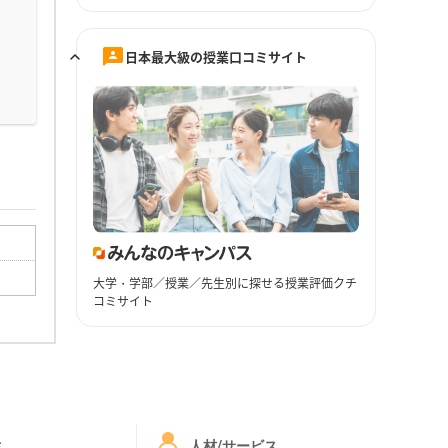
日本最大級の授業口コミサイト
大学・学部／授業／先生別に探せる授業評価クチ
コミサイト
ミ
人材/サービス