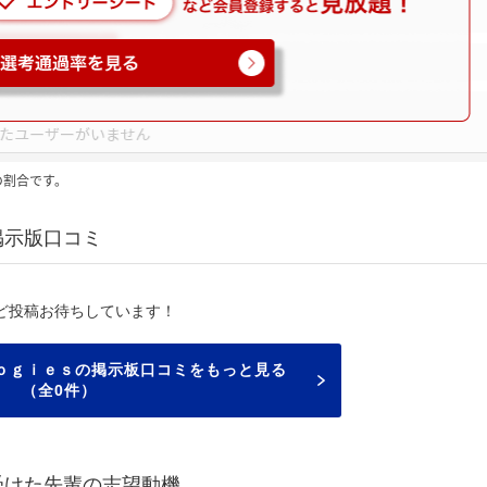
の割合です。
掲示版口コミ
ど投稿お待ちしています！
ｏｇｉｅｓの掲示板口コミをもっと見る
（全0件）
受けた先輩の志望動機