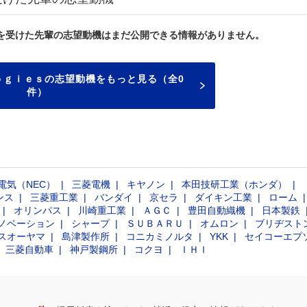
を受けた先輩の志望動機はまだ公開できる情報がありません。
ｏｇｉｅｓの志望動機をもっと見る（全0
件）
電気（NEC）
三菱電機
キヤノン
本田技研工業（ホンダ）
ンス
三菱重工業
バンダイ
京セラ
ダイキン工業
ローム
オリンパス
川崎重工業
ＡＧＣ
豊田自動織機
日本製鉄
ノベーション
シャープ
ＳＵＢＡＲＵ
オムロン
ブリヂスト
スオーヤマ
島津製作所
コニカミノルタ
YKK
セイコーエプ
三菱自動車
神戸製鋼所
コクヨ
ＩＨＩ