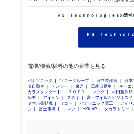
ＲＳ Ｔｅｃｈｎｏｌｏｇｉｅｓの選考
ＲＳ Ｔｅｃｈｎｏｌ
電機/機械/材料の他の企業を見る
パナソニック
ソニーグループ
日立製作所
日本
タ自動車
デンソー
東芝
日産自動車
キーエ
カラスタンダード
ＴＯＴＯ
マツダ
村田製作所
ルモ
アイシン
スズキ
富士フイルムビジネスイ
ヤマハ発動機
リコー
パナソニック電工
アイリ
ン
富士電機
コマツ
YKK AP
タカラトミー