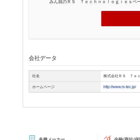
みん就のＲＳ Ｔｅｃｈｎｏｌｏｇｉｅｓペ
会社データ
社名
株式会社ＲＳ Ｔｅ
ホームページ
http://www.rs-tec.jp/
各種メーカー
金融/商社/保