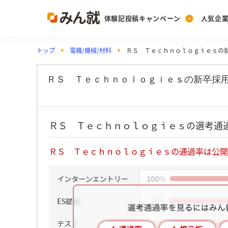
体験記投稿キャンペーン
人気企
トップ
電機/機械/材料
ＲＳ Ｔｅｃｈｎｏｌｏｇｉｅｓの
Post
Ranking
PickUp
投稿する
ランキングを見る
注目の企業特集
ＲＳ Ｔｅｃｈｎｏｌｏｇｉｅｓの新卒採
Vote
ＲＳ Ｔｅｃｈｎｏｌｏｇｉｅｓの選考通
投票する
動画で知ろう！業界・
ＲＳ Ｔｅｃｈｎｏｌｏｇｉｅｓの通過率は公開