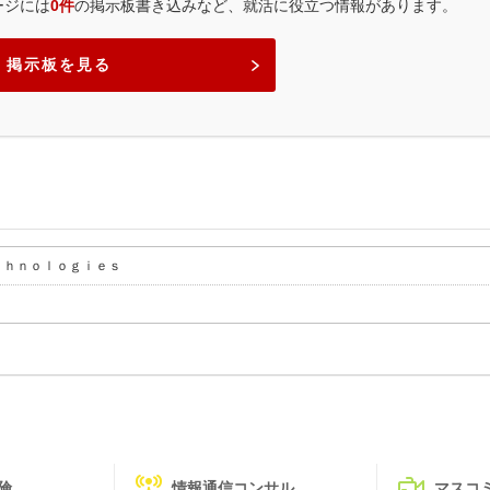
ージには
0件
の掲示板書き込みなど、就活に役立つ情報があります。
掲示板を見る
ｃｈｎｏｌｏｇｉｅｓ
険
情報通信コンサル
マスコ