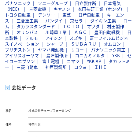
パナソニック
ソニーグループ
日立製作所
日本電気
（NEC）
三菱電機
キヤノン
本田技研工業（ホンダ）
トヨタ自動車
デンソー
東芝
日産自動車
キーエン
ス
三菱重工業
バンダイ
京セラ
ダイキン工業
ロー
ム
タカラスタンダード
ＴＯＴＯ
マツダ
村田製作
所
オリンパス
川崎重工業
ＡＧＣ
豊田自動織機
日
本製鉄
テルモ
アイシン
スズキ
富士フイルムビジネ
スイノベーション
シャープ
ＳＵＢＡＲＵ
オムロン
ブリヂストン
ヤマハ発動機
リコー
パナソニック電工
アイリスオーヤマ
島津製作所
コニカミノルタ
YKK
セ
イコーエプソン
富士電機
コマツ
YKK AP
タカラトミ
ー
三菱自動車
神戸製鋼所
コクヨ
ＩＨＩ
会社データ
社名
株式会社チューブフォーミング
住所
神奈川県