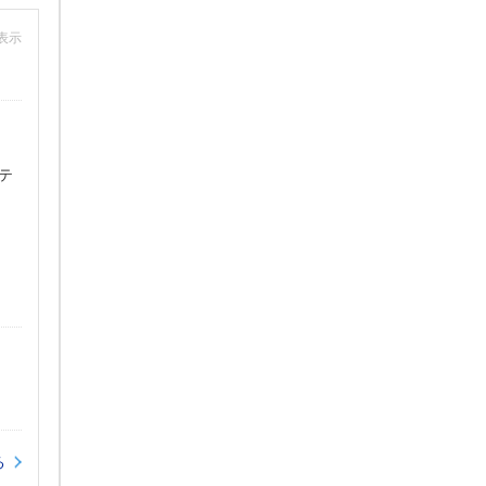
非表示
テ
る