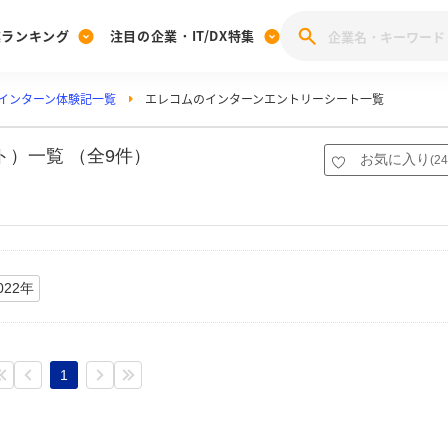
業ランキング
注目の企業・IT/DX特集
インターン体験記一覧
エレコムのインターンエントリーシート一覧
注目の企業特集
みんなのIT業界新卒就職人気企業ランキング
みんな
[27卒] 本選考体験記投稿キャンペーン
28卒 注目企業特集
27卒 注目企業特集
みんなのDX企業就職ブランド調査
）一覧 （全9件）
お気に入り
(
24
注目のIT・DX企業特集
28卒 IT・DX企業特集
27卒 IT・DX企業特集
28卒
みんなのIT業界新卒就職人気企業ランキング
みんな
企業研究
022年
1