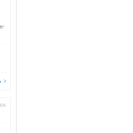
が
る
：理系