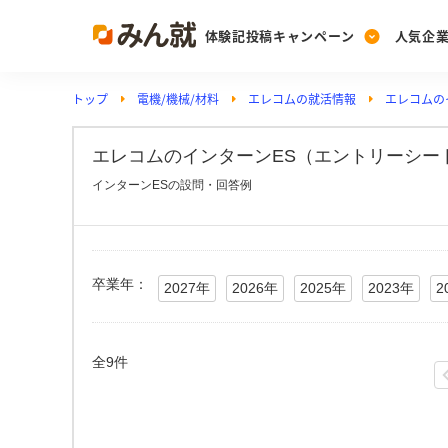
体験記投稿キャンペーン
人気企
トップ
電機/機械/材料
エレコムの就活情報
エレコムの
Post
Ranking
PickUp
投稿する
ランキングを見る
注目の企業特集
エレコムのインターンES（エントリーシート
インターンESの設問・回答例
Vote
投票する
動画で知ろう！業界・
卒業年：
2027年
2026年
2025年
2023年
2
全9件