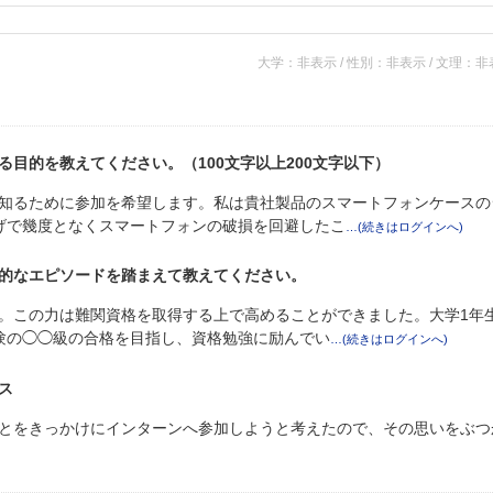
大学：非表示 / 性別：非表示 / 文理：
目的を教えてください。（100文字以上200文字以下）
知るために参加を希望します。私は貴社製品のスマートフォンケースの
げで幾度となくスマートフォンの破損を回避したこ
的なエピソードを踏まえて教えてください。
。この力は難関資格を取得する上で高めることができました。大学1年
験の◯◯級の合格を目指し、資格勉強に励んでい
ス
とをきっかけにインターンへ参加しようと考えたので、その思いをぶつ