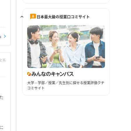
日本最大級の授業口コミサイト
る
：文系
大学・学部／授業／先生別に探せる授業評価クチ
コミサイト
た
に