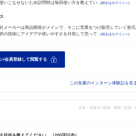
使いこなせないため訪問時は毎回使い方を教えてい
ス
社メーカーは商品開発がメインで、そこに営業をつけ販売していく形式
存の技術にアイデアや使いやすさを付加して売って
この先輩のインターン体験記を見
大学：非表示 / 性別：男性 / 文理
る目的を教えてください。（200字以内）