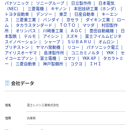
パナソニック
ソニーグループ
日立製作所
日本電気
（NEC）
三菱電機
キヤノン
本田技研工業（ホンダ）
トヨタ自動車
デンソー
東芝
日産自動車
キーエン
ス
三菱重工業
バンダイ
京セラ
ダイキン工業
ロー
ム
タカラスタンダード
ＴＯＴＯ
マツダ
村田製作
所
オリンパス
川崎重工業
ＡＧＣ
豊田自動織機
日
本製鉄
テルモ
アイシン
スズキ
富士フイルムビジネ
スイノベーション
シャープ
ＳＵＢＡＲＵ
オムロン
ブリヂストン
ヤマハ発動機
リコー
パナソニック電工
アイリスオーヤマ
島津製作所
コニカミノルタ
YKK
セ
イコーエプソン
富士電機
コマツ
YKK AP
タカラトミ
ー
三菱自動車
神戸製鋼所
コクヨ
ＩＨＩ
会社データ
社名
冨士レジン工業株式会社
住所
兵庫県