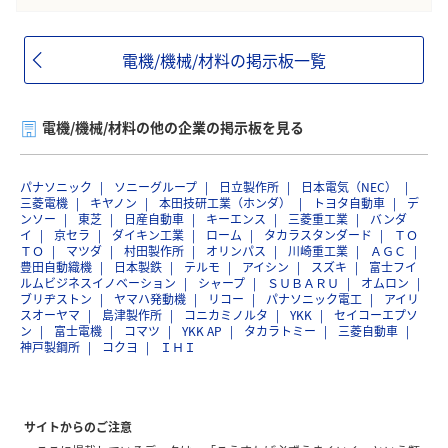
電機/機械/材料の掲示板一覧
電機/機械/材料の他の企業の掲示板を見る
パナソニック
ソニーグループ
日立製作所
日本電気（NEC）
三菱電機
キヤノン
本田技研工業（ホンダ）
トヨタ自動車
デ
ンソー
東芝
日産自動車
キーエンス
三菱重工業
バンダ
イ
京セラ
ダイキン工業
ローム
タカラスタンダード
ＴＯ
ＴＯ
マツダ
村田製作所
オリンパス
川崎重工業
ＡＧＣ
豊田自動織機
日本製鉄
テルモ
アイシン
スズキ
富士フイ
ルムビジネスイノベーション
シャープ
ＳＵＢＡＲＵ
オムロン
ブリヂストン
ヤマハ発動機
リコー
パナソニック電工
アイリ
スオーヤマ
島津製作所
コニカミノルタ
YKK
セイコーエプソ
ン
富士電機
コマツ
YKK AP
タカラトミー
三菱自動車
神戸製鋼所
コクヨ
ＩＨＩ
サイトからのご注意