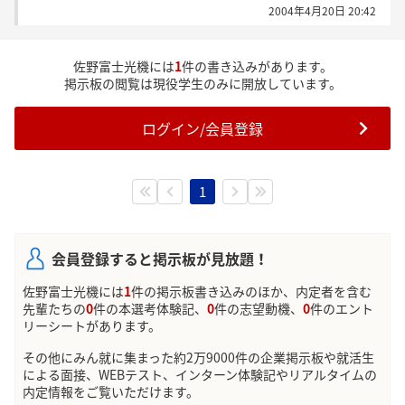
2004年4月20日 20:42
佐野富士光機には
1
件の書き込みがあります。
掲示板の閲覧は現役学生のみに開放しています。
ログイン/会員登録
1
会員登録すると掲示板が見放題！
佐野富士光機には
1
件の掲示板書き込みのほか、内定者を含む
先輩たちの
0
件の本選考体験記、
0
件の志望動機、
0
件のエント
リーシートがあります。
その他にみん就に集まった約2万9000件の企業掲示板や就活生
による面接、WEBテスト、インターン体験記やリアルタイムの
内定情報をご覧いただけます。