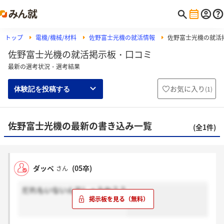
トップ
電機/機械/材料
佐野富士光機の就活情報
佐野富士光機の就活
佐野富士光機の就活掲示板・口コミ
最新の選考状況・選考結果
お気に入り
(
1
)
体験記を投稿する
佐野富士光機の最新の書き込み一覧
(全1件)
ダッペ
(05卒)
さん
だれもいないんでしょうか？？