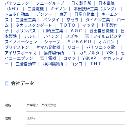
パナソニック
ソニーグループ
日立製作所
日本電気
（NEC）
三菱電機
キヤノン
本田技研工業（ホンダ）
トヨタ自動車
デンソー
東芝
日産自動車
キーエン
ス
三菱重工業
バンダイ
京セラ
ダイキン工業
ロー
ム
タカラスタンダード
ＴＯＴＯ
マツダ
村田製作
所
オリンパス
川崎重工業
ＡＧＣ
豊田自動織機
日
本製鉄
テルモ
アイシン
スズキ
富士フイルムビジネ
スイノベーション
シャープ
ＳＵＢＡＲＵ
オムロン
ブリヂストン
ヤマハ発動機
リコー
パナソニック電工
アイリスオーヤマ
島津製作所
コニカミノルタ
YKK
セ
イコーエプソン
富士電機
コマツ
YKK AP
タカラトミ
ー
三菱自動車
神戸製鋼所
コクヨ
ＩＨＩ
会社データ
社名
竹中電子工業株式会社
住所
京都府