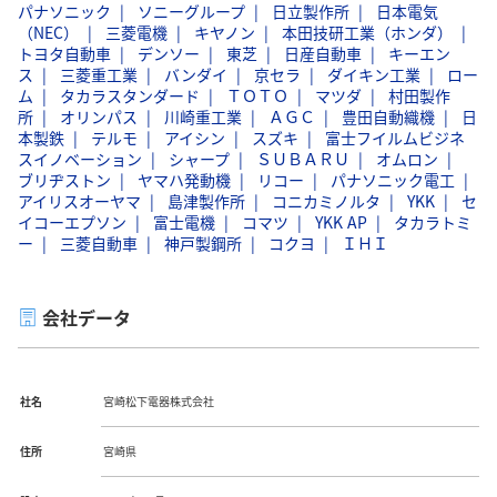
パナソニック
ソニーグループ
日立製作所
日本電気
（NEC）
三菱電機
キヤノン
本田技研工業（ホンダ）
トヨタ自動車
デンソー
東芝
日産自動車
キーエン
ス
三菱重工業
バンダイ
京セラ
ダイキン工業
ロー
ム
タカラスタンダード
ＴＯＴＯ
マツダ
村田製作
所
オリンパス
川崎重工業
ＡＧＣ
豊田自動織機
日
本製鉄
テルモ
アイシン
スズキ
富士フイルムビジネ
スイノベーション
シャープ
ＳＵＢＡＲＵ
オムロン
ブリヂストン
ヤマハ発動機
リコー
パナソニック電工
アイリスオーヤマ
島津製作所
コニカミノルタ
YKK
セ
イコーエプソン
富士電機
コマツ
YKK AP
タカラトミ
ー
三菱自動車
神戸製鋼所
コクヨ
ＩＨＩ
会社データ
社名
宮崎松下電器株式会社
住所
宮崎県