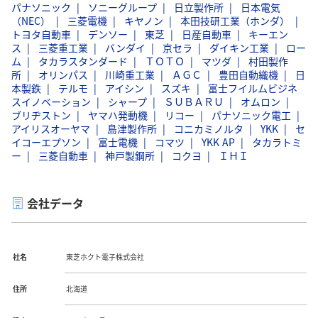
パナソニック
ソニーグループ
日立製作所
日本電気
（NEC）
三菱電機
キヤノン
本田技研工業（ホンダ）
トヨタ自動車
デンソー
東芝
日産自動車
キーエン
ス
三菱重工業
バンダイ
京セラ
ダイキン工業
ロー
ム
タカラスタンダード
ＴＯＴＯ
マツダ
村田製作
所
オリンパス
川崎重工業
ＡＧＣ
豊田自動織機
日
本製鉄
テルモ
アイシン
スズキ
富士フイルムビジネ
スイノベーション
シャープ
ＳＵＢＡＲＵ
オムロン
ブリヂストン
ヤマハ発動機
リコー
パナソニック電工
アイリスオーヤマ
島津製作所
コニカミノルタ
YKK
セ
イコーエプソン
富士電機
コマツ
YKK AP
タカラトミ
ー
三菱自動車
神戸製鋼所
コクヨ
ＩＨＩ
会社データ
社名
東芝ホクト電子株式会社
住所
北海道