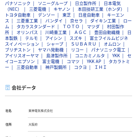
パナソニック
ソニーグループ
日立製作所
日本電気
（NEC）
三菱電機
キヤノン
本田技研工業（ホンダ）
トヨタ自動車
デンソー
東芝
日産自動車
キーエン
ス
三菱重工業
バンダイ
京セラ
ダイキン工業
ロー
ム
タカラスタンダード
ＴＯＴＯ
マツダ
村田製作
所
オリンパス
川崎重工業
ＡＧＣ
豊田自動織機
日
本製鉄
テルモ
アイシン
スズキ
富士フイルムビジネ
スイノベーション
シャープ
ＳＵＢＡＲＵ
オムロン
ブリヂストン
ヤマハ発動機
リコー
パナソニック電工
アイリスオーヤマ
島津製作所
コニカミノルタ
YKK
セ
イコーエプソン
富士電機
コマツ
YKK AP
タカラトミ
ー
三菱自動車
神戸製鋼所
コクヨ
ＩＨＩ
会社データ
社名
東神電気株式会社
住所
大阪府