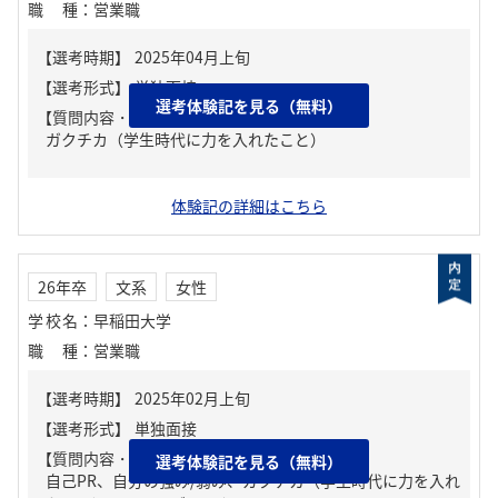
職種
：
営業職
選考体験記を見る（無料）
【質問内容・課題】
ガクチカ（学生時代に力を入れたこと）
体験記の詳細はこちら
26年卒
文系
女性
学校名
：
早稲田大学
職種
：
営業職
【質問内容・課題】
選考体験記を見る（無料）
自己PR、自分の強み/弱み、ガクチカ（学生時代に力を入れ