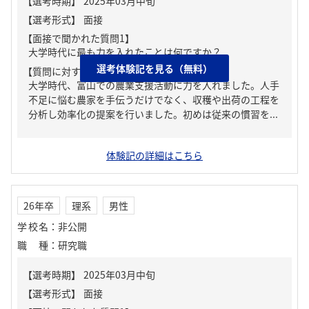
【面接で聞かれた質問1】
大学時代に最も力を入れたことは何ですか？
選考体験記を見る（無料）
【質問に対する回答1】
大学時代、富山での農業支援活動に力を入れました。人手
不足に悩む農家を手伝うだけでなく、収穫や出荷の工程を
分析し効率化の提案を行いました。初めは従来の慣習を...
体験記の詳細はこちら
26年卒
理系
男性
学校名
：
非公開
職種
：
研究職