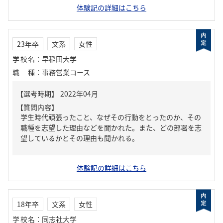
体験記の詳細はこちら
23年卒
文系
女性
学校名
：
早稲田大学
職種
：
事務営業コース
【質問内容】
学生時代頑張ったこと、なぜその行動をとったのか、その
職種を志望した理由などを聞かれた。また、どの部署を志
望しているかとその理由も聞かれる。
体験記の詳細はこちら
18年卒
文系
女性
学校名
：
同志社大学