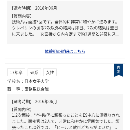
【質問内容】
技術系は面接3回です。全体的に非常に和やかに進みます。
クレペリンのある2次以外の結果は即日、2次の結果は翌日
に来ました。一次面接から内々定まで約1週間と非常にス...
体験記の詳細はこちら
17年卒
理系
女性
学校名
：
日本女子大学
職種
：
事務系総合職
【質問内容】
1.2次面接：学生時代に頑張ったことをES中心に深掘りされ
ました。面接官は2人で、非常に和やかに雰囲気でした。頑
張ったこと以外では、「ビールと飲料どちらがよいか」...