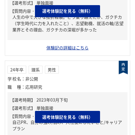
【質問内容・課題】
選考体験記を見る（無料）
人生の中で大きな挫折経験。どう乗り越えたか、ガクチカ
（学生時代に力を入れたこと）、志望動機、就活の軸/志望
業界とその理由、ガクチカの深堀が多かった
体験記の詳細はこちら
24年卒
理系
男性
学校名
：
非公開
職種
：
応用研究
【質問内容・課題】
選考体験記を見る（無料）
自己PR、自分の強み/弱み、入社後にしたいこと/キャリア
プラン