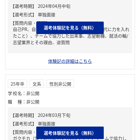
【質問内容・課題】
選考体験記を見る（無料）
自己PR、自分の強み/弱み、ガクチカ（学生時代に力を入れ
たこと）、チームで協力した出来事、志望動機、就活の軸/
志望業界とその理由、逆質問
体験記の詳細はこちら
25年卒
文系
性別非公開
学校名
：
非公開
職種
：
非公開
【質問内容・課題】
選考体験記を見る（無料）
ガクチカ（学生時代に力を入れたこと）、チームで協力し