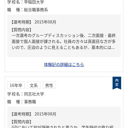
学校名
：
早稲田大学
職種
：
総合職事務系
【質問内容】
一次選考のグループディスカッション後、二次面接・最終
面接で個人面接が課される。社員の方々は真面目な方が多
いので、圧迫のように見えることもあるが、基本的には...
体験記の詳細はこちら
16年卒
文系
男性
学校名
：
同志社大学
職種
：
事務職
【質問内容】
GDにおいて何が評価されたと思うか。学生時代の取り組