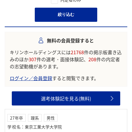
絞り込む
無料の会員登録すると
キリンホールディングスには
21768
件の掲示板書き込
みのほか
307
件の選考・面接体験記、
208
件の内定者
の志望動機があります。
ログイン／会員登録
すると閲覧できます。
選考体験記を見る(無料)
27年卒
理系
男性
学校名
：
東京工業大学大学院