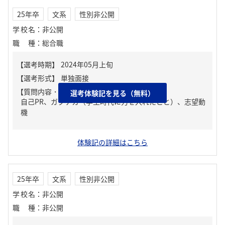
25年卒
文系
性別非公開
学校名
：
非公開
職種
：
総合職
【質問内容・課題】
選考体験記を見る（無料）
自己PR、ガクチカ（学生時代に力を入れたこと）、志望動
機
体験記の詳細はこちら
25年卒
文系
性別非公開
学校名
：
非公開
職種
：
非公開