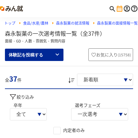
トップ
食品/水産/農林
森永製菓の就活情報
森永製菓の面接情報一覧
森永製菓の一次選考情報一覧（全37件）
面接・GD・人数・雰囲気・質問内容
お気に入り
(
15758
)
体験記を投稿する
37
全
件
絞り込み
卒年
選考フェーズ
内定者のみ