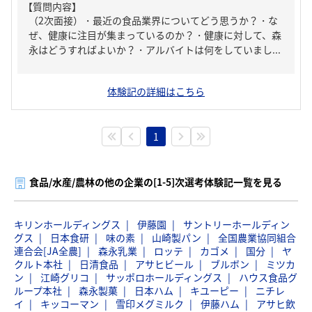
【質問内容】
（2次面接）・最近の食品業界についてどう思うか？・な
ぜ、健康に注目が集まっているのか？・健康に対して、森
永はどうすればよいか？・アルバイトは何をしていまし...
体験記の詳細はこちら
1
食品/水産/農林の他の企業の[1-5]次選考体験記一覧を見る
キリンホールディングス
伊藤園
サントリーホールディン
グス
日本食研
味の素
山崎製パン
全国農業協同組合
連合会[JA全農]
森永乳業
ロッテ
カゴメ
国分
ヤ
クルト本社
日清食品
アサヒビール
ブルボン
ミツカ
ン
江崎グリコ
サッポロホールディングス
ハウス食品グ
ループ本社
森永製菓
日本ハム
キユーピー
ニチレ
イ
キッコーマン
雪印メグミルク
伊藤ハム
アサヒ飲