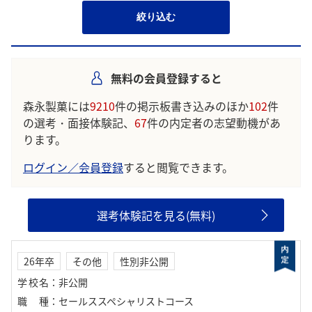
絞り込む
無料の会員登録すると
森永製菓には
9210
件の掲示板書き込みのほか
102
件
の選考・面接体験記、
67
件の内定者の志望動機があ
ります。
ログイン／会員登録
すると閲覧できます。
選考体験記を見る(無料)
26年卒
その他
性別非公開
学校名
：
非公開
職種
：
セールススペシャリストコース