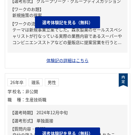
【ワークのお題】
新規施策の提案
選考体験記を見る（無料）
【ワークの流れ】
テーマは新規事業立案でした。森永製菓のセールススペシ
ャリストが行なっている実際の業務内容であるスーパーや
コンビニエンスストアなどの量販店に提案営業を行うと...
体験記の詳細はこちら
26年卒
理系
男性
学校名
：
非公開
職種
：
生産技術職
【質問内容・課題】
選考体験記を見る（無料）
自分の強み/弱み、ガクチカ（学生時代に力を入れたこ