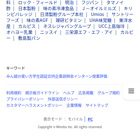
料
ロック・フィールド
明治
フジパン
タマノイ
酢
日本製粉
味の素冷凍食品
Ｊ－オイルミルズ
キリ
ンビバレッジ
日清製粉グループ本社
Umios
サントリー
フーズ
味の素AGF
理研ビタミン
UHA味覚糖
東洋水
産
カルピス
ネスレジャパングループ
UCC上島珈琲
オハヨー乳業
ニッスイ
三栄源エフ・エフ・アイ
カルビ
ー
敷島製パン
キーワード
みん就の使い方
学生認証
合同企業説明会
インターン
授業評価
利用規約
掲示板ガイドライン
ヘルプ
広告掲載
グループ規約
プライバシーポリシー
外部送信ポリシー
カスタマーハラスメントポリシー
企業情報
サイトマップ
表示モード
モバイル
PC
Copyright © Minshu Inc. All rights reserved.