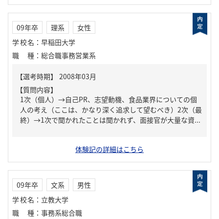
09年卒
理系
女性
学校名
：
早稲田大学
職種
：
総合職事務営業系
【質問内容】
1次（個人）→自己PR、志望動機、食品業界についての個
人の考え（ここは、かなり深く追求して望むべき）2次（最
終）→1次で聞かれたことは聞かれず、面接官が大量な資...
体験記の詳細はこちら
09年卒
文系
男性
学校名
：
立教大学
職種
：
事務系総合職