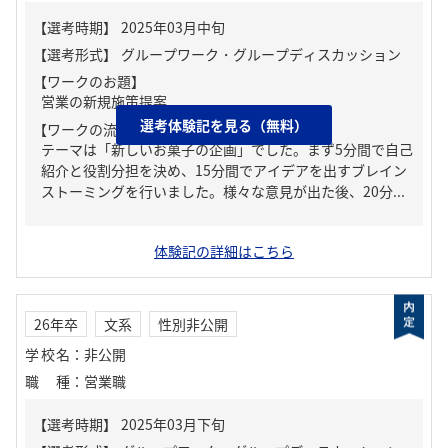
【ワークのお題】
営業の新規施策提案
選考体験記を見る（無料）
【ワークの流れ】
テーマは「新しいお菓子の企画」でした。まず5分間で自己
紹介と役割分担を決め、15分間でアイデアを出すブレイン
ストーミングを行いました。様々な意見が出た後、20分...
体験記の詳細はこちら
26年卒
文系
性別非公開
学校名
：
非公開
職種
：
営業職