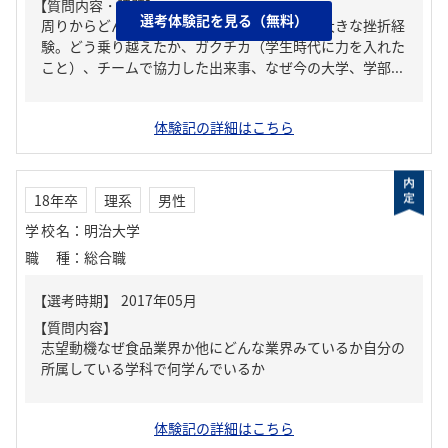
【質問内容・課題】
選考体験記を見る（無料）
周りからどんな人といわれる？、人生の中で大きな挫折経
験。どう乗り越えたか、ガクチカ（学生時代に力を入れた
こと）、チームで協力した出来事、なぜ今の大学、学部...
体験記の詳細はこちら
18年卒
理系
男性
学校名
：
明治大学
職種
：
総合職
【質問内容】
志望動機なぜ食品業界か他にどんな業界みているか自分の
所属している学科で何学んでいるか
体験記の詳細はこちら