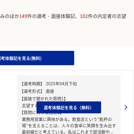
みのほか
149
件の選考・面接体験記、
102
件の内定者の志望
。
選考体験記を見る(無料)
【面接で聞かれた質問1】
志望する職種はなにか
選考体験記を見る（無料）
【質問に対する回答1】
業務用営業に興味がある。飲食店という“乾杯の
場”を支えることは、人々の食卓に笑顔を生み出す
最前線だと考えている。私はこれまで部活動や...