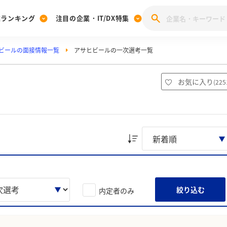
業ランキング
注目の企業・IT/DX特集
ビールの面接情報一覧
アサヒビールの一次選考一覧
注目の企業特集
みんなのIT業界新卒就職人気企業ランキング
みんな
[27卒] 本選考体験記投稿キャンペーン
28卒 注目企業特集
27卒 注目企業特集
みんなのDX企業就職ブランド調査
）
お気に入り
(
225
注目のIT・DX企業特集
28卒 IT・DX企業特集
27卒 IT・DX企業特集
28卒
みんなのIT業界新卒就職人気企業ランキング
みんな
企業研究
絞り込む
内定者のみ