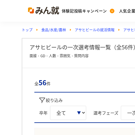
体験記投稿キャンペーン
人気企
トップ
食品/水産/農林
アサヒビールの就活情報
アサヒ
Post
Ranking
PickUp
投稿する
ランキングを見る
注目の企業特集
アサヒビールの一次選考情報一覧（全56件
面接・GD・人数・雰囲気・質問内容
Vote
投票する
56
全
件
動画で知ろう！業界・
絞り込み
卒年
選考フェーズ