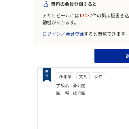
無料の会員登録すると
アサヒビールには
12437
件の掲示板書き込
動機があります。
ログイン／会員登録
すると閲覧できます
26年卒
文系
女性
学校名
：
非公開
職種
：
総合職