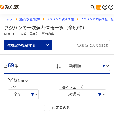
トップ
食品/水産/農林
フジパンの就活情報
フジパンの面接情報一覧
フジパンの一次選考情報一覧（全69件）
面接・GD・人数・雰囲気・質問内容
お気に入り
(
8825
)
体験記を投稿する
69
全
件
絞り込み
卒年
選考フェーズ
内定者のみ