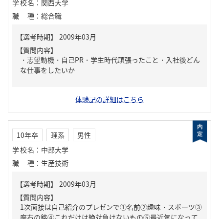
学校名
：
関西大学
職種
：
総合職
【質問内容】
・志望動機・自己PR・学生時代頑張ったこと・入社後どん
な仕事をしたいか
体験記の詳細はこちら
10年卒
理系
男性
学校名
：
中部大学
職種
：
生産技術
【質問内容】
1次面接は自己紹介のプレゼンで①名前②趣味・スポーツ③
座右の銘④これだけは絶対負けないもの⑤最近気になって