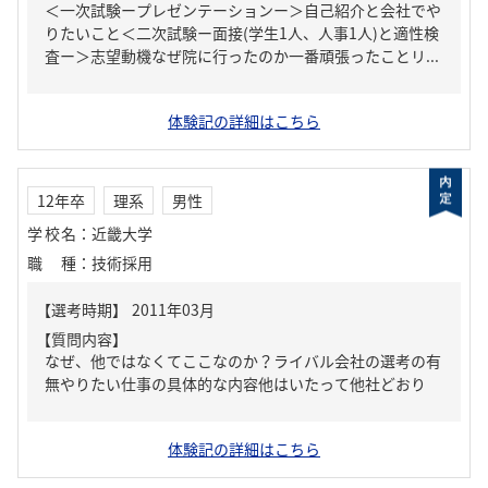
＜一次試験ープレゼンテーションー＞自己紹介と会社でや
りたいこと＜二次試験ー面接(学生1人、人事1人)と適性検
査ー＞志望動機なぜ院に行ったのか一番頑張ったことリ...
体験記の詳細はこちら
12年卒
理系
男性
学校名
：
近畿大学
職種
：
技術採用
【質問内容】
なぜ、他ではなくてここなのか？ライバル会社の選考の有
無やりたい仕事の具体的な内容他はいたって他社どおり
体験記の詳細はこちら