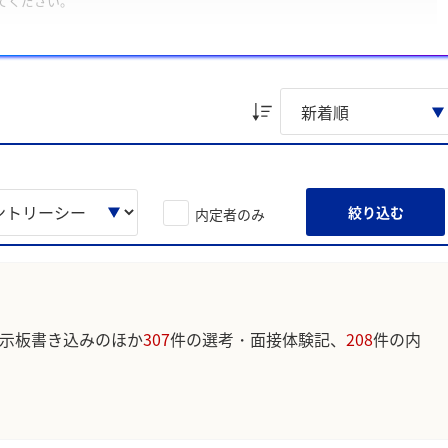
てください。
たいことを教えてください。
解決する実行力」、「研究技術と実験解析を自律的に構築する能力」
ています。実際のユーザの投稿は下記の一覧からご確認ください。
絞り込む
内定者のみ
示板書き込みのほか
307
件の選考・面接体験記、
208
件の内
。