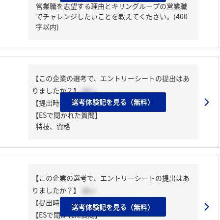
営業職を志望する理由とキリングループの営業職
でチャレンジしたいことを教えてください。(400
字以内)
【この企業の選考で、エントリーシートの提出はあ
りましたか？】
はい
選考体験記を見る（無料）
【提出時期】
2025年02月中旬
【ESで聞かれた質問】
特技、資格
【この企業の選考で、エントリーシートの提出はあ
りましたか？】
はい
【提出時期】
2025年02月下旬
選考体験記を見る（無料）
【ESで聞かれた質問】