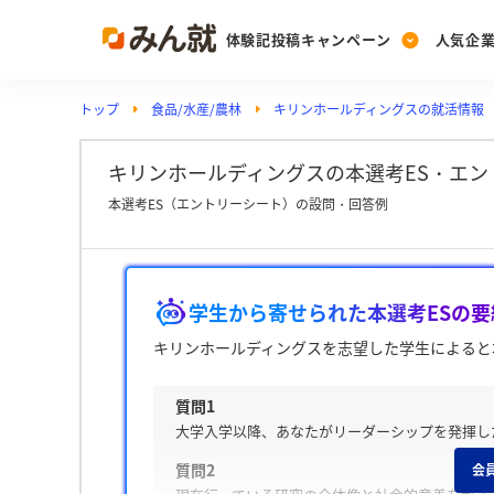
体験記投稿キャンペーン
人気企
トップ
食品/水産/農林
キリンホールディングスの就活情報
Post
Ranking
PickUp
投稿する
ランキングを見る
注目の企業特集
キリンホールディングスの本選考ES・エント
本選考ES（エントリーシート）の設問・回答例
Vote
投票する
学生から寄せられた本選考ESの要
動画で知ろう！業界・
キリンホールディングスを志望した学生によると
質問1
大学入学以降、あなたがリーダーシップを発揮し
質問2
会