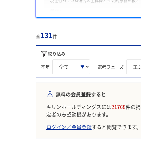
現在行っている研究の全体像と社会的意義を教え
質問3
キリングループで興味のある業務とチャレンジし
また、学生は主に「周囲を巻き込みながら課題を
131
全
件
について回答に含める傾向が多く見られました。
学生の声を就職活動の参考にしましょう。
絞り込み
※AIを使用し、過去3年間のユーザー投稿を要約し
卒年
選考フェーズ
無料の会員登録すると
キリンホールディングスには
21768
件の掲
定者の志望動機があります。
ログイン／会員登録
すると閲覧できます