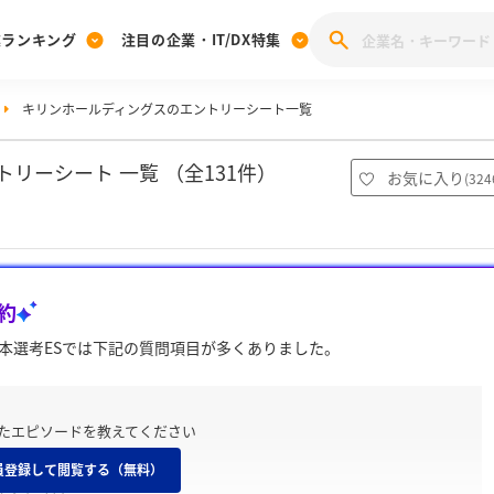
業ランキング
注目の企業・IT/DX特集
キリンホールディングスのエントリーシート一覧
注目の企業特集
みんなのIT業界新卒就職人気企業ランキング
みんな
[27卒] 本選考体験記投稿キャンペーン
28卒 注目企業特集
27卒 注目企業特集
みんなのDX企業就職ブランド調査
リーシート 一覧 （全131件）
お気に入り
(
324
注目のIT・DX企業特集
28卒 IT・DX企業特集
27卒 IT・DX企業特集
28卒
みんなのIT業界新卒就職人気企業ランキング
みんな
約
企業研究
本選考ESでは下記の質問項目が多くありました。
たエピソードを教えてください
員登録して閲覧する（無料）