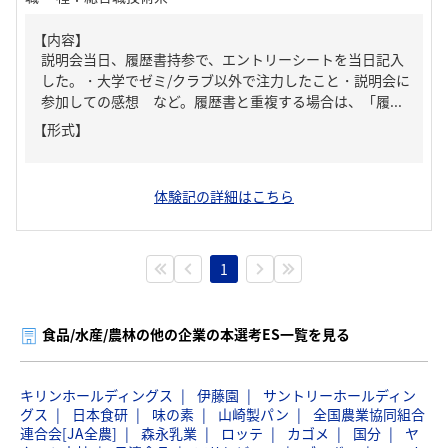
【内容】
説明会当日、履歴書持参で、エントリーシートを当日記入
した。・大学でゼミ/クラブ以外で注力したこと・説明会に
参加しての感想 など。履歴書と重複する場合は、「履...
【形式】
体験記の詳細はこちら
1
食品/水産/農林の他の企業の本選考ES一覧を見る
キリンホールディングス
伊藤園
サントリーホールディン
グス
日本食研
味の素
山崎製パン
全国農業協同組合
連合会[JA全農]
森永乳業
ロッテ
カゴメ
国分
ヤ