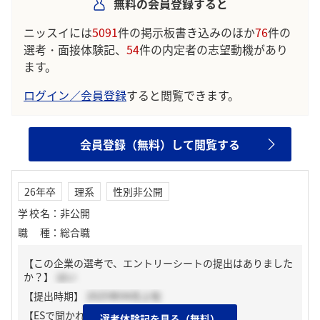
無料の会員登録すると
ニッスイには
5091
件の掲示板書き込みのほか
76
件の
選考・面接体験記、
54
件の内定者の志望動機があり
ます。
ログイン／会員登録
すると閲覧できます。
会員登録（無料）して閲覧する
26年卒
理系
性別非公開
学校名
：
非公開
職種
：
総合職
【この企業の選考で、エントリーシートの提出はありました
か？】
はい
【提出時期】
2025年04月上旬
【ESで聞かれた質問】
選考体験記を見る（無料）