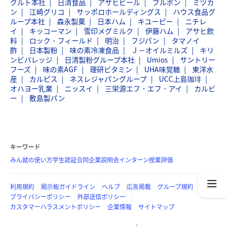
クルト本社
日清食品
アサヒビール
ブルボン
ミツカ
ン
江崎グリコ
サッポロホールディングス
ハウス食品グ
ループ本社
森永製菓
日本ハム
キユーピー
ニチレ
イ
キッコーマン
雪印メグミルク
伊藤ハム
アサヒ飲
料
ロック・フィールド
明治
フジパン
タマノイ
酢
日本製粉
味の素冷凍食品
Ｊ－オイルミルズ
キリ
ンビバレッジ
日清製粉グループ本社
Umios
サントリー
フーズ
味の素AGF
理研ビタミン
UHA味覚糖
東洋水
産
カルピス
ネスレジャパングループ
UCC上島珈琲
オハヨー乳業
ニッスイ
三栄源エフ・エフ・アイ
カルビ
ー
敷島製パン
キーワード
みん就の使い方
学生認証
合同企業説明会
インターン
授業評価
利用規約
掲示板ガイドライン
ヘルプ
広告掲載
グループ規約
プライバシーポリシー
外部送信ポリシー
カスタマーハラスメントポリシー
企業情報
サイトマップ