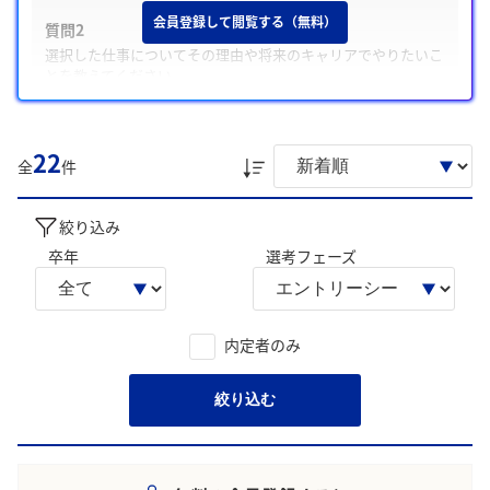
会員登録して閲覧する（無料）
質問2
選択した仕事についてその理由や将来のキャリアでやりたいこ
とを教えてください
質問3
自ら目標を掲げ周囲と協力して成し遂げたことと役割を教えて
22
ください
全
件
また、学生は主に「水産物の供給に貢献する志向を示してい
る点」、「顧客への食の提案力を磨きたいという意向の強
絞り込み
さ」について回答に含める傾向が多く見られました。
卒年
選考フェーズ
学生の声を就職活動の参考にしましょう。
※AIを使用し、過去3年間のユーザー投稿を要約しています。実際
のユーザの投稿は下記の一覧からご確認ください。
内定者のみ
絞り込む