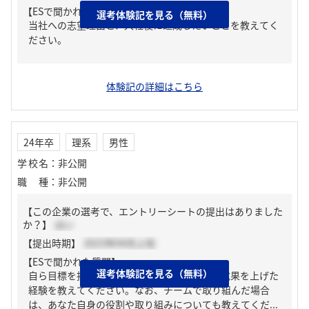
【ESで聞かれた質問】
選考体験記を見る（無料）
当社への志望理由と、入社後に達成したいことを教えてく
ださい。
体験記の詳細はこちら
24年卒
理系
男性
学校名
：
非公開
職種
：
非公開
【この企業の選考で、エントリーシートの提出はありました
か？】
はい
【提出時期】
2023年04月上旬
【ESで聞かれた質問】
選考体験記を見る（無料）
自ら目標を掲げ、その達成に向けて行動し、成果を上げた
経験を教えてください。なお、チームで取り組んだ場合
は、あなた自身の役割や取り組みについても教えてくだ...