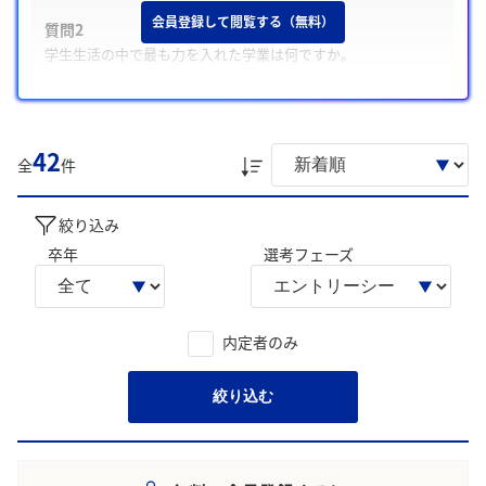
会員登録して閲覧する（無料）
質問2
学生生活の中で最も力を入れた学業は何ですか。
質問3
志望理由と入社後に挑戦してみたいことについて
42
また、学生は主に「乳製品の栄養価を活かし生活者の健康に
全
件
貢献する志向」、「課題解決のための主体性と周囲を巻き込
む推進力」について回答に含める傾向が多く見られました。
絞り込み
学生の声を就職活動の参考にしましょう。
卒年
選考フェーズ
※AIを使用し、過去3年間のユーザー投稿を要約しています。実際
のユーザの投稿は下記の一覧からご確認ください。
内定者のみ
絞り込む