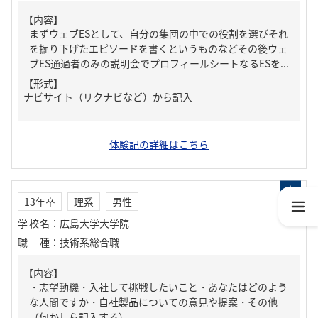
【内容】
まずウェブESとして、自分の集団の中での役割を選びそれ
を掘り下げたエピソードを書くというものなどその後ウェ
ブES通過者のみの説明会でプロフィールシートなるESを...
【形式】
ナビサイト（リクナビなど）から記入
体験記の詳細はこちら
13年卒
理系
男性
学校名
：
広島大学大学院
職種
：
技術系総合職
【内容】
・志望動機・入社して挑戦したいこと・あなたはどのよう
な人間ですか・自社製品についての意見や提案・その他
（何かしら記入する）