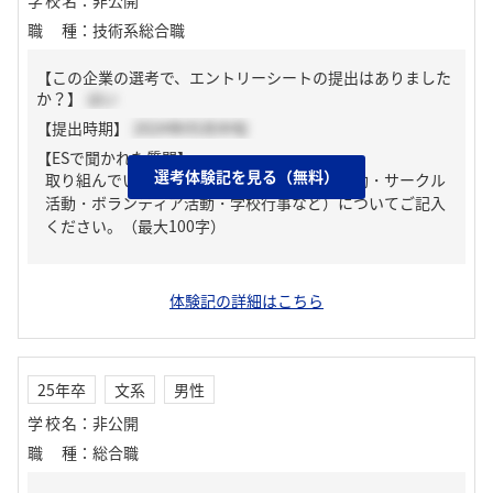
学校名
：
非公開
職種
：
技術系総合職
【この企業の選考で、エントリーシートの提出はありました
か？】
はい
【提出時期】
2024年05月中旬
【ESで聞かれた質問】
選考体験記を見る（無料）
取り組んでいる課外活動（アルバイト・部活動・サークル
活動・ボランティア活動・学校行事など）についてご記入
ください。（最大100字）
体験記の詳細はこちら
25年卒
文系
男性
学校名
：
非公開
職種
：
総合職