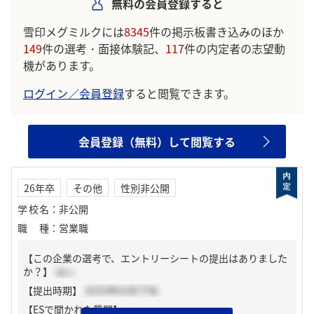
無料の会員登録すると
雪印メグミルクには
8345
件の掲示板書き込みのほか
149
件の選考・面接体験記、
117
件の内定者の志望動
機があります。
ログイン／会員登録
すると閲覧できます。
会員登録（無料）して閲覧する
26年卒
その他
性別非公開
学校名
：
非公開
職種
：
営業職
【この企業の選考で、エントリーシートの提出はありました
か？】
はい
【提出時期】
2025年03月下旬
【ESで聞かれた質問】