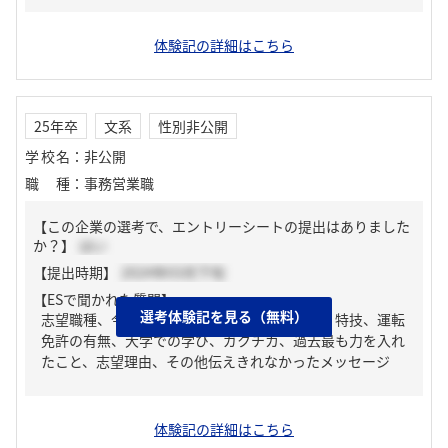
体験記の詳細はこちら
25年卒
文系
性別非公開
学校名
：
非公開
職種
：
事務営業職
【この企業の選考で、エントリーシートの提出はありました
か？】
はい
【提出時期】
2024年03月下旬
【ESで聞かれた質問】
選考体験記を見る（無料）
志望職種、今取り組んでいる課外活動、趣味・特技、運転
免許の有無、大学での学び、ガクチカ、過去最も力を入れ
たこと、志望理由、その他伝えきれなかったメッセージ
体験記の詳細はこちら