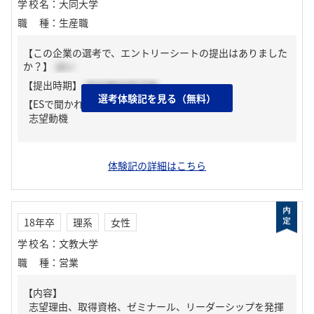
学校名
：
大同大学
職種
：
生産職
【この企業の選考で、エントリーシートの提出はありました
か？】
はい
【提出時期】
2023年03月下旬
選考体験記を見る（無料）
【ESで聞かれた質問】
志望動機
体験記の詳細はこちら
18年卒
理系
女性
学校名
：
文教大学
職種
：
営業
【内容】
志望理由、取得資格、ゼミナール、リーダーシップを発揮