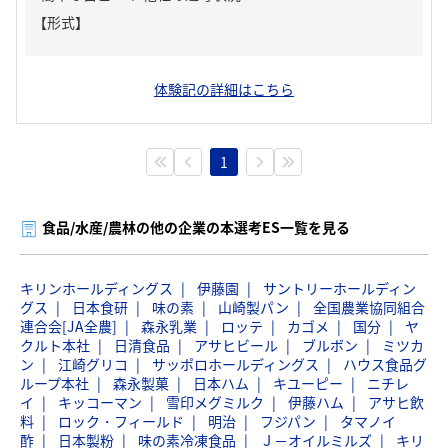
【形式】
体験記の詳細はこちら
1
食品/水産/農林の他の企業の本選考ES一覧を見る
キリンホールディングス
伊藤園
サントリーホールディン
グス
日本食研
味の素
山崎製パン
全国農業協同組合
連合会[JA全農]
森永乳業
ロッテ
カゴメ
国分
ヤ
クルト本社
日清食品
アサヒビール
ブルボン
ミツカ
ン
江崎グリコ
サッポロホールディングス
ハウス食品グ
ループ本社
森永製菓
日本ハム
キユーピー
ニチレ
イ
キッコーマン
雪印メグミルク
伊藤ハム
アサヒ飲
料
ロック・フィールド
明治
フジパン
タマノイ
酢
日本製粉
味の素冷凍食品
Ｊ－オイルミルズ
キリ