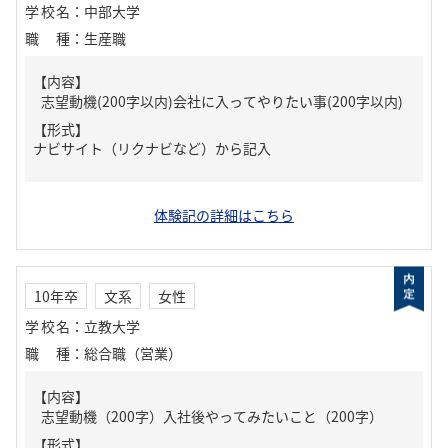
学校名
：
中部大学
職種
：
生産職
【内容】
志望動機(200字以内)会社に入ってやりたい事(200字以内)
【形式】
ナビサイト（リクナビなど）から記入
体験記の詳細はこちら
10年卒
文系
女性
学校名
：
立教大学
職種
：
総合職（営業）
【内容】
志望動機（200字）入社後やってみたいこと（200字）
【形式】