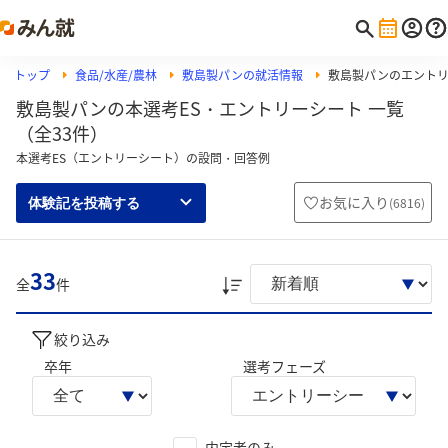
トップ
食品/水産/農林
敷島製パンの就活情報
敷島製パンのエント
敷島製パンの本選考ES・エントリーシート 一覧
（全33件）
本選考ES（エントリーシート）の設問・回答例
お気に入り
(
6816
)
体験記を投稿する
33
全
件
絞り込み
卒年
選考フェーズ
内定者のみ