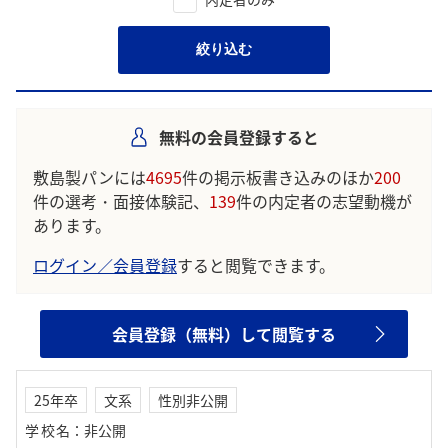
絞り込む
無料の会員登録すると
敷島製パンには
4695
件の掲示板書き込みのほか
200
件の選考・面接体験記、
139
件の内定者の志望動機が
あります。
ログイン／会員登録
すると閲覧できます。
会員登録（無料）して閲覧する
25年卒
文系
性別非公開
学校名
：
非公開