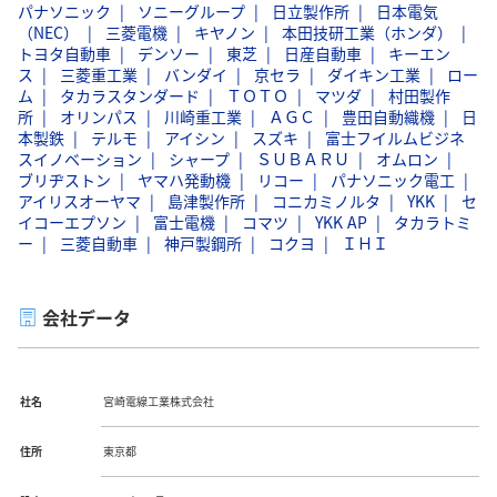
パナソニック
ソニーグループ
日立製作所
日本電気
（NEC）
三菱電機
キヤノン
本田技研工業（ホンダ）
トヨタ自動車
デンソー
東芝
日産自動車
キーエン
ス
三菱重工業
バンダイ
京セラ
ダイキン工業
ロー
ム
タカラスタンダード
ＴＯＴＯ
マツダ
村田製作
所
オリンパス
川崎重工業
ＡＧＣ
豊田自動織機
日
本製鉄
テルモ
アイシン
スズキ
富士フイルムビジネ
スイノベーション
シャープ
ＳＵＢＡＲＵ
オムロン
ブリヂストン
ヤマハ発動機
リコー
パナソニック電工
アイリスオーヤマ
島津製作所
コニカミノルタ
YKK
セ
イコーエプソン
富士電機
コマツ
YKK AP
タカラトミ
ー
三菱自動車
神戸製鋼所
コクヨ
ＩＨＩ
会社データ
社名
宮崎電線工業株式会社
住所
東京都