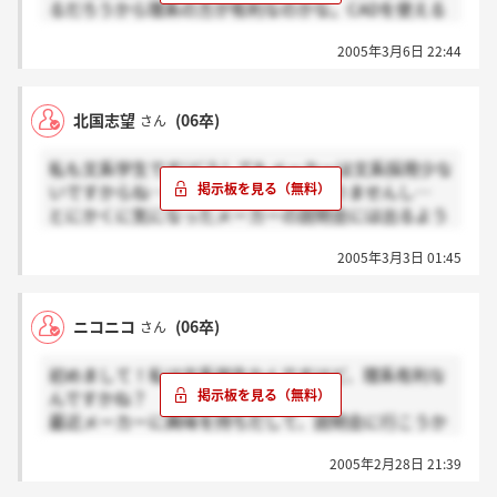
るだろうから理系の方が有利なのかな。CADを使える
とかではなく、パッとパッケージの構想が浮かばなき
2005年3月6日 22:44
ゃダメだろうしね。
北国志望
(06卒)
さん
私も文系学生です!どうしてもメーカーは文系採用少な
いですからね…理系のように推薦もありませんし…
とにかくに気になったメーカーの説明会には出るよう
にして、文系でもいけるか雰囲気つかんだ方いいです
2005年3月3日 01:45
よ!
この前私が行った所は、文系も採用なんて言っていた
けど、昨年度の採用実績はどうやら文系0名でした…
ニコニコ
(06卒)
さん
初めまして！私は文系学生なんですけど、理系有利な
んですかね？
最近メーカーに興味を持ちだして、説明会に行こうか
迷ってるんですけど！？
2005年2月28日 21:39