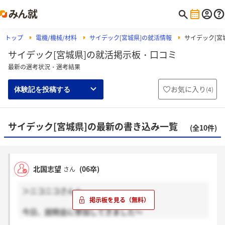
トップ
電機/機械/材料
サイデック[宮城県]の就活情報
サイデック[宮
サイデック[宮城県]の就活掲示板・口コミ
最新の選考状況・選考結果
お気に入り
(
4
)
体験記を投稿する
サイデック[宮城県]の最新の書き込み一覧
(全10件)
北国志望
(06卒)
さん
＞ニコニコさんへ
今日、説明会に参加してきました～
当日選考は、面接とESでした。面接では、志望動機