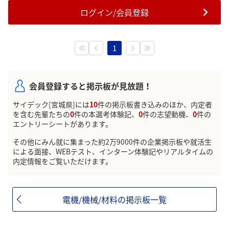
ログイン/会員登録
1
会員登録すると掲示板が見放題！
サイデック[宮城県]には
10
件の掲示板書き込みのほか、内定者
を含む先輩たちの
0
件の本選考体験記、
0
件の志望動機、
0
件の
エントリーシートがあります。
その他にみん就に集まった約2万9000件の企業掲示板や就活生
による面接、WEBテスト、インターン体験記やリアルタイムの
内定情報をご覧いただけます。
電機/機械/材料の掲示板一覧