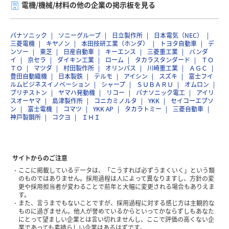
電機/機械/材料の他の企業の掲示板を見る
パナソニック
ソニーグループ
日立製作所
日本電気（NEC）
三菱電機
キヤノン
本田技研工業（ホンダ）
トヨタ自動車
デ
ンソー
東芝
日産自動車
キーエンス
三菱重工業
バンダ
イ
京セラ
ダイキン工業
ローム
タカラスタンダード
ＴＯ
ＴＯ
マツダ
村田製作所
オリンパス
川崎重工業
ＡＧＣ
豊田自動織機
日本製鉄
テルモ
アイシン
スズキ
富士フイ
ルムビジネスイノベーション
シャープ
ＳＵＢＡＲＵ
オムロン
ブリヂストン
ヤマハ発動機
リコー
パナソニック電工
アイリ
スオーヤマ
島津製作所
コニカミノルタ
YKK
セイコーエプソ
ン
富士電機
コマツ
YKK AP
タカラトミー
三菱自動車
神戸製鋼所
コクヨ
ＩＨＩ
サイトからのご注意
ここに掲載しているデータは、「こうすれば必ずうまくいく」という類
のものではありません。採用過程は人によって異なりますし、方針の変
更や採用担当者が変わることで前年と大幅に変更される場合もありえま
す。
また、言うまでもないことですが、採用過程に対する感じ方は主観的な
ものに過ぎません。他人が誉めているからといってかならずしもあなた
にとって望ましい企業とは言い切れませんし、ここで評価の高くない企
業であっても素晴らしい企業はあるはずです。