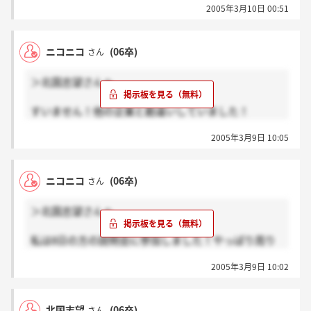
2005年3月10日 00:51
や、入社してからどんなビジョンを持っているかでし
た。
思うように、話せなかったのが残念です…
ニコニコ
(06卒)
さん
なかなかおもしろそうな企業で、通過するかドキドキ
です！
＞北国志望さんへ
すいません！他の企業と勘違いしていました！
私もここの説明会にはこれから参加する予定です。当
2005年3月9日 10:05
日選考ってなにをやるんでしょうかね？
ニコニコ
(06卒)
さん
＞北国志望さんへ
私は8日の方の説明会に参加しました！やっぱり周り
は理系の大学の方ばかりでしたよ。一応選考には進ん
2005年3月9日 10:02
でみようかと考えています！
英語は私も全くできません（＞o＜）
北国志望
(06卒)
さん