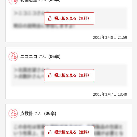
＞ニコニコさんへ
明日の説明会に参加しますよ!
さっき参加確認の電話きたんですけど、出れなかった
2005年3月8日 21:59
ー…
折り返さなくてもよいということなので、してませ
ん…
ニコニコ
(06卒)
さん
文系で唯一有利になろうである点は、外国語ですね。
＞北国志望さんへ
ちなみに私は、英語すらできません…
＞点数計さんへ
やっぱりメイカーに文系が行くのは厳しいみたいです
2005年3月7日 13:49
ね。
点数計さんはやっぱり理系のかたですか？
北国志望さんは文系と言っていましたが、ここの説明
点数計
(06卒)
さん
会には参加しますか？お二人とももしよければ教えて
ください！
この会社は営業と設計があるけど、工業製品の包装と
いう性質上、営業もある程度の設計的知識が必要とな