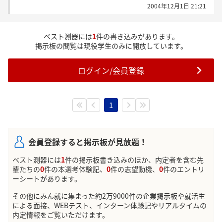
2004年12月1日 21:21
ベスト測器には
1
件の書き込みがあります。
掲示板の閲覧は現役学生のみに開放しています。
ログイン/会員登録
1
会員登録すると掲示板が見放題！
ベスト測器には
1
件の掲示板書き込みのほか、内定者を含む先
輩たちの
0
件の本選考体験記、
0
件の志望動機、
0
件のエントリ
ーシートがあります。
その他にみん就に集まった約2万9000件の企業掲示板や就活生
による面接、WEBテスト、インターン体験記やリアルタイムの
内定情報をご覧いただけます。