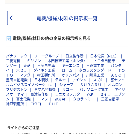
電機/機械/材料の掲示板一覧
電機/機械/材料の他の企業の掲示板を見る
パナソニック
ソニーグループ
日立製作所
日本電気（NEC）
三菱電機
キヤノン
本田技研工業（ホンダ）
トヨタ自動車
デ
ンソー
東芝
日産自動車
キーエンス
三菱重工業
バンダ
イ
京セラ
ダイキン工業
ローム
タカラスタンダード
ＴＯ
ＴＯ
マツダ
村田製作所
オリンパス
川崎重工業
ＡＧＣ
豊田自動織機
日本製鉄
テルモ
アイシン
スズキ
富士フイ
ルムビジネスイノベーション
シャープ
ＳＵＢＡＲＵ
オムロン
ブリヂストン
ヤマハ発動機
リコー
パナソニック電工
アイリ
スオーヤマ
島津製作所
コニカミノルタ
YKK
セイコーエプソ
ン
富士電機
コマツ
YKK AP
タカラトミー
三菱自動車
神戸製鋼所
コクヨ
ＩＨＩ
サイトからのご注意