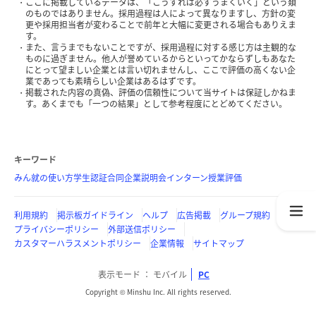
ここに掲載しているデータは、「こうすれば必ずうまくいく」という類
のものではありません。採用過程は人によって異なりますし、方針の変
更や採用担当者が変わることで前年と大幅に変更される場合もありえま
す。
また、言うまでもないことですが、採用過程に対する感じ方は主観的な
ものに過ぎません。他人が誉めているからといってかならずしもあなた
にとって望ましい企業とは言い切れませんし、ここで評価の高くない企
業であっても素晴らしい企業はあるはずです。
掲載された内容の真偽、評価の信頼性について当サイトは保証しかねま
す。あくまでも「一つの結果」として参考程度にとどめてください。
キーワード
みん就の使い方
学生認証
合同企業説明会
インターン
授業評価
利用規約
掲示板ガイドライン
ヘルプ
広告掲載
グループ規約
プライバシーポリシー
外部送信ポリシー
カスタマーハラスメントポリシー
企業情報
サイトマップ
表示モード
モバイル
PC
Copyright © Minshu Inc. All rights reserved.