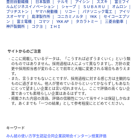
豊田自動織機
日本製鉄
テルモ
アイシン
スズキ
富士フイ
ルムビジネスイノベーション
シャープ
ＳＵＢＡＲＵ
オムロン
ブリヂストン
ヤマハ発動機
リコー
パナソニック電工
アイリ
スオーヤマ
島津製作所
コニカミノルタ
YKK
セイコーエプソ
ン
富士電機
コマツ
YKK AP
タカラトミー
三菱自動車
神戸製鋼所
コクヨ
ＩＨＩ
サイトからのご注意
ここに掲載しているデータは、「こうすれば必ずうまくいく」という類
のものではありません。採用過程は人によって異なりますし、方針の変
更や採用担当者が変わることで前年と大幅に変更される場合もありえま
す。
また、言うまでもないことですが、採用過程に対する感じ方は主観的な
ものに過ぎません。他人が誉めているからといってかならずしもあなた
にとって望ましい企業とは言い切れませんし、ここで評価の高くない企
業であっても素晴らしい企業はあるはずです。
掲載された内容の真偽、評価の信頼性について当サイトは保証しかねま
す。あくまでも「一つの結果」として参考程度にとどめてください。
キーワード
みん就の使い方
学生認証
合同企業説明会
インターン
授業評価