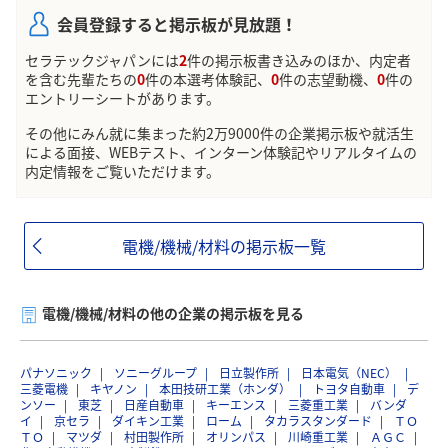
会員登録すると掲示板が見放題！
セラテックジャパンには
2
件の掲示板書き込みのほか、内定者
を含む先輩たちの
0
件の本選考体験記、
0
件の志望動機、
0
件の
エントリーシートがあります。
その他にみん就に集まった約2万9000件の企業掲示板や就活生
による面接、WEBテスト、インターン体験記やリアルタイムの
内定情報をご覧いただけます。
電機/機械/材料の掲示板一覧
電機/機械/材料の他の企業の掲示板を見る
パナソニック
ソニーグループ
日立製作所
日本電気（NEC）
三菱電機
キヤノン
本田技研工業（ホンダ）
トヨタ自動車
デ
ンソー
東芝
日産自動車
キーエンス
三菱重工業
バンダ
イ
京セラ
ダイキン工業
ローム
タカラスタンダード
ＴＯ
ＴＯ
マツダ
村田製作所
オリンパス
川崎重工業
ＡＧＣ