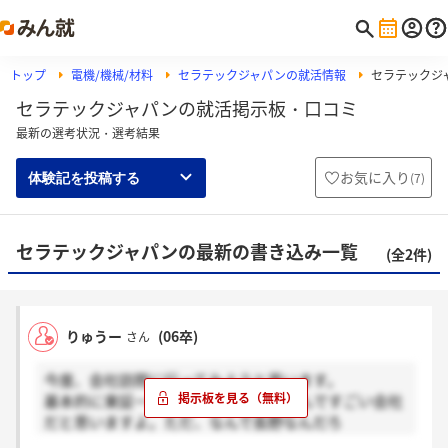
トップ
電機/機械/材料
セラテックジャパンの就活情報
セラテックジ
セラテックジャパンの就活掲示板・口コミ
最新の選考状況・選考結果
お気に入り
(
7
)
体験記を投稿する
セラテックジャパンの最新の書き込み一覧
(全2件)
りゅうー
(06卒)
さん
今度、会社訪問に行ってみようと思います。
基本的に東証一部並みの経営体力あるんですごい会社
だと思いますよ。ただ、なんで長野なんだろ
う・・・。