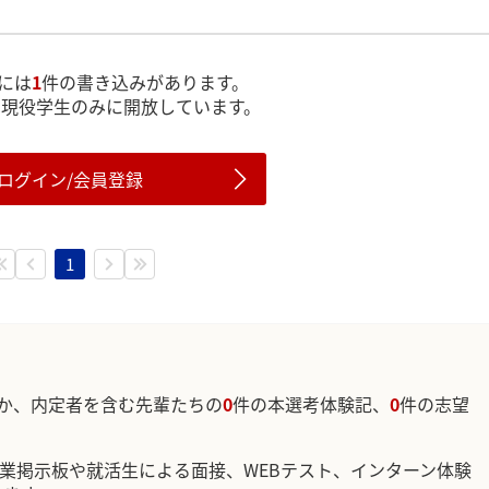
には
1
件の書き込みがあります。
は現役学生のみに開放しています。
ログイン/会員登録
1
か、内定者を含む先輩たちの
0
件の本選考体験記、
0
件の志望
企業掲示板や就活生による面接、WEBテスト、インターン体験