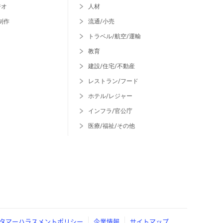
ジオ
人材
制作
流通/小売
トラベル/航空/運輸
教育
建設/住宅/不動産
レストラン/フード
ホテル/レジャー
インフラ/官公庁
医療/福祉/その他
タマーハラスメントポリシー
企業情報
サイトマップ