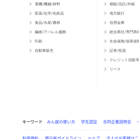
電機/機械/材料
都銀/信託/外銀
医薬/化学/化粧品
地方銀行
食品/水産/農林
信用金庫
繊維/アパレル服飾
総合商社/専門商
印刷
生命保険/損害保
自動車販売
証券/投資
クレジット信販
リース
キーワード
みん就の使い方
学生認証
合同企業説明会
利用規約
掲示板ガイドライン
ヘルプ
法人のお客様はこ