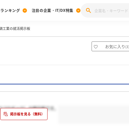
業ランキング
注目の企業・IT/DX特集
調工業の就活掲示板
注目の企業特集
みんなのIT業界新卒就職人気企業ランキング
みんな
[27卒] 本選考体験記投稿キャンペーン
28卒 注目企業特集
27卒 注目企業特集
みんなのDX企業就職ブランド調査
お気に入り
(
3
注目のIT・DX企業特集
28卒 IT・DX企業特集
27卒 IT・DX企業特集
28卒
みんなのIT業界新卒就職人気企業ランキング
みんな
企業研究
ウコウギョウ）の掲示板です。