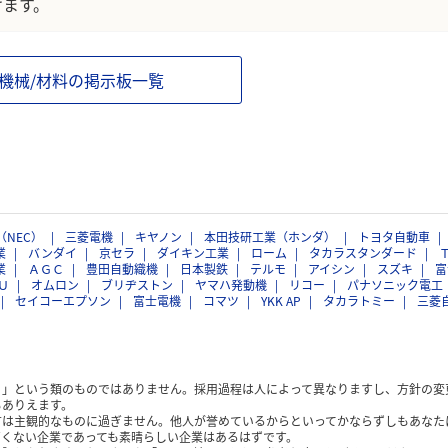
けます。
/機械/材料の掲示板一覧
（NEC）
三菱電機
キヤノン
本田技研工業（ホンダ）
トヨタ自動車
業
バンダイ
京セラ
ダイキン工業
ローム
タカラスタンダード
業
ＡＧＣ
豊田自動織機
日本製鉄
テルモ
アイシン
スズキ
富
Ｕ
オムロン
ブリヂストン
ヤマハ発動機
リコー
パナソニック電工
セイコーエプソン
富士電機
コマツ
YKK AP
タカラトミー
三菱
く」という類のものではありません。採用過程は人によって異なりますし、方針の変
もありえます。
方は主観的なものに過ぎません。他人が誉めているからといってかならずしもあなた
くない企業であっても素晴らしい企業はあるはずです。