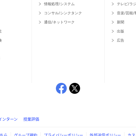
情報処理/システム
テレビ/ラ
コンサル/シンクタンク
音楽/芸能/
通信/ネットワーク
新聞
社
出版
険
広告
等
インターン
授業評価
ちら
グループ規約
プライバシーポリシー
外部送信ポリシー
カス