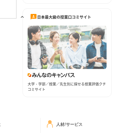
日本最大級の授業口コミサイト
大学・学部／授業／先生別に探せる授業評価クチ
コミサイト
ミ
人材/サービス