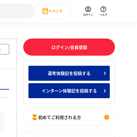
イベント
ログイン
ヘルプ
Event
の新卒就職人気企業ランキング
みんなのインターン人気企業ランキン
直近のイベント一覧
ログイン/会員登録
)
もっと見る
 IT・DX現場社員インタビュー
選考体験記を投稿する
の新卒就職人気企業ランキング
みんなのインターン人気企業ランキン
インターン体験記を投稿する
初めてご利用される方