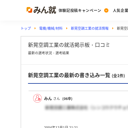
体験記投稿キャンペーン
人気企
トップ
電機/機械/材料
新晃空調工業の就活情報
新晃空
Post
Ranking
PickUp
投稿する
ランキングを見る
注目の企業特集
新晃空調工業の就活掲示板・口コミ
最新の選考状況・選考結果
Vote
新晃空調工業の最新の書き込み一覧
投票する
(全1件)
動画で知ろう！業界・
みん
さん
(06卒)
新晃空調工業株式会社（シンコウクウチョ
2004年12月1日 21:21