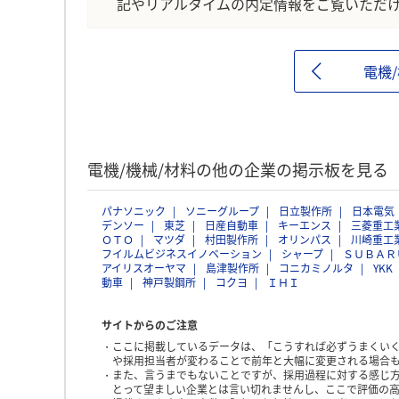
記やリアルタイムの内定情報をご覧いただ
電機
電機/機械/材料の他の企業の掲示板を見る
パナソニック
ソニーグループ
日立製作所
日本電気
デンソー
東芝
日産自動車
キーエンス
三菱重工
ＯＴＯ
マツダ
村田製作所
オリンパス
川崎重工
フイルムビジネスイノベーション
シャープ
ＳＵＢＡＲ
アイリスオーヤマ
島津製作所
コニカミノルタ
YKK
動車
神戸製鋼所
コクヨ
ＩＨＩ
サイトからのご注意
ここに掲載しているデータは、「こうすれば必ずうまくい
や採用担当者が変わることで前年と大幅に変更される場合
また、言うまでもないことですが、採用過程に対する感じ
とって望ましい企業とは言い切れませんし、ここで評価の高