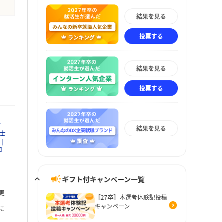
結果を見る
投票する
結果を見る
投票する
Ｔ
結果を見る
士
自
ギフト付キャンペーン一覧
更
［27卒］本選考体験記投稿
キャンペーン
に