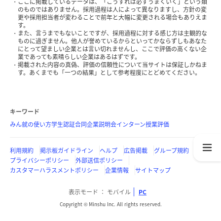
ここに掲載しているデータは、「こうすれば必ずうまくいく」という類
のものではありません。採用過程は人によって異なりますし、方針の変
更や採用担当者が変わることで前年と大幅に変更される場合もありえま
す。
また、言うまでもないことですが、採用過程に対する感じ方は主観的な
ものに過ぎません。他人が誉めているからといってかならずしもあなた
にとって望ましい企業とは言い切れませんし、ここで評価の高くない企
業であっても素晴らしい企業はあるはずです。
掲載された内容の真偽、評価の信頼性について当サイトは保証しかねま
す。あくまでも「一つの結果」として参考程度にとどめてください。
キーワード
みん就の使い方
学生認証
合同企業説明会
インターン
授業評価
利用規約
掲示板ガイドライン
ヘルプ
広告掲載
グループ規約
プライバシーポリシー
外部送信ポリシー
カスタマーハラスメントポリシー
企業情報
サイトマップ
表示モード
モバイル
PC
Copyright © Minshu Inc. All rights reserved.