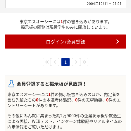
2004年12月1日 21:21
東京エスオーシーには
1
件の書き込みがあります。
掲示板の閲覧は現役学生のみに開放しています。
ログイン/会員登録
1
会員登録すると掲示板が見放題！
東京エスオーシーには
1
件の掲示板書き込みのほか、内定者を
含む先輩たちの
0
件の本選考体験記、
0
件の志望動機、
0
件のエ
ントリーシートがあります。
その他にみん就に集まった約2万9000件の企業掲示板や就活生
による面接、WEBテスト、インターン体験記やリアルタイムの
内定情報をご覧いただけます。