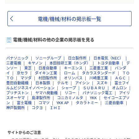
電機/機械/材料の掲示板一覧
電機/機械/材料の他の企業の掲示板を見る
パナソニック
ソニーグループ
日立製作所
日本電気（NEC）
三菱電機
キヤノン
本田技研工業（ホンダ）
トヨタ自動車
デ
ンソー
東芝
日産自動車
キーエンス
三菱重工業
バンダ
イ
京セラ
ダイキン工業
ローム
タカラスタンダード
ＴＯ
ＴＯ
マツダ
村田製作所
オリンパス
川崎重工業
ＡＧＣ
豊田自動織機
日本製鉄
テルモ
アイシン
スズキ
富士フイ
ルムビジネスイノベーション
シャープ
ＳＵＢＡＲＵ
オムロン
ブリヂストン
ヤマハ発動機
リコー
パナソニック電工
アイリ
スオーヤマ
島津製作所
コニカミノルタ
YKK
セイコーエプソ
ン
富士電機
コマツ
YKK AP
タカラトミー
三菱自動車
神戸製鋼所
コクヨ
ＩＨＩ
サイトからのご注意