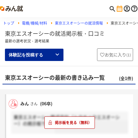
トップ
電機/機械/材料
東京エスオーシーの就活情報
東京エスオーシ
東京エスオーシーの就活掲示板・口コミ
最新の選考状況・選考結果
お気に入り
(
1
)
体験記を投稿する
東京エスオーシーの最新の書き込み一覧
(全1件)
みん
(06卒)
さん
東京エスオーシー株式会社（トウキョウエスオーシ
ー）の掲示板です。