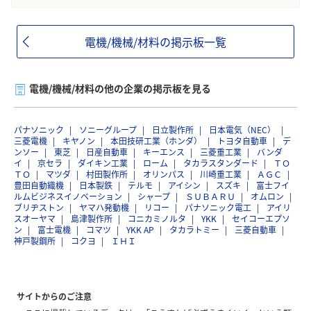
電機/機械/材料の掲示板一覧
電機/機械/材料の他の企業の掲示板を見る
パナソニック
ソニーグループ
日立製作所
日本電気（NEC）
三菱電機
キヤノン
本田技研工業（ホンダ）
トヨタ自動車
デ
ンソー
東芝
日産自動車
キーエンス
三菱重工業
バンダ
イ
京セラ
ダイキン工業
ローム
タカラスタンダード
ＴＯ
ＴＯ
マツダ
村田製作所
オリンパス
川崎重工業
ＡＧＣ
豊田自動織機
日本製鉄
テルモ
アイシン
スズキ
富士フイ
ルムビジネスイノベーション
シャープ
ＳＵＢＡＲＵ
オムロン
ブリヂストン
ヤマハ発動機
リコー
パナソニック電工
アイリ
スオーヤマ
島津製作所
コニカミノルタ
YKK
セイコーエプソ
ン
富士電機
コマツ
YKK AP
タカラトミー
三菱自動車
神戸製鋼所
コクヨ
ＩＨＩ
サイトからのご注意