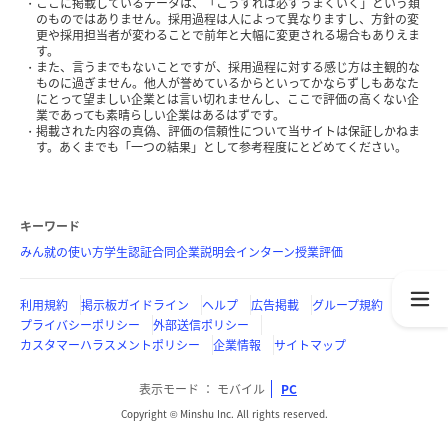
ここに掲載しているデータは、「こうすれば必ずうまくいく」という類
のものではありません。採用過程は人によって異なりますし、方針の変
更や採用担当者が変わることで前年と大幅に変更される場合もありえま
す。
また、言うまでもないことですが、採用過程に対する感じ方は主観的な
ものに過ぎません。他人が誉めているからといってかならずしもあなた
にとって望ましい企業とは言い切れませんし、ここで評価の高くない企
業であっても素晴らしい企業はあるはずです。
掲載された内容の真偽、評価の信頼性について当サイトは保証しかねま
す。あくまでも「一つの結果」として参考程度にとどめてください。
キーワード
みん就の使い方
学生認証
合同企業説明会
インターン
授業評価
利用規約
掲示板ガイドライン
ヘルプ
広告掲載
グループ規約
プライバシーポリシー
外部送信ポリシー
カスタマーハラスメントポリシー
企業情報
サイトマップ
表示モード
モバイル
PC
Copyright © Minshu Inc. All rights reserved.