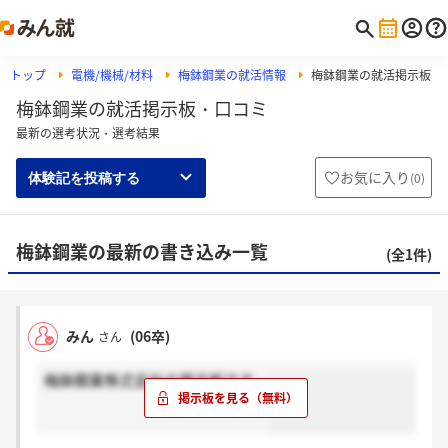
トップ
電機/機械/材料
梅鉢鋼業の就活情報
梅鉢鋼業の就活掲示板
梅鉢鋼業の就活掲示板・口コミ
最新の選考状況・選考結果
お気に入り
(
0
)
体験記を投稿する
梅鉢鋼業の最新の書き込み一覧
(全1件)
みん
(06卒)
さん
梅鉢鋼業株式会社の掲示板です。