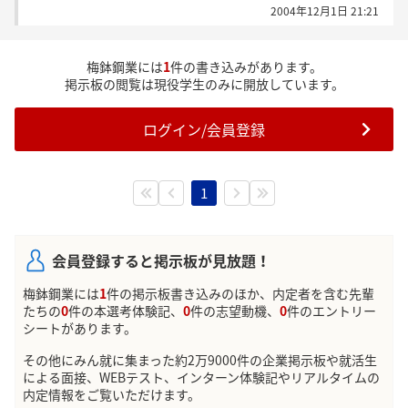
2004年12月1日 21:21
梅鉢鋼業には
1
件の書き込みがあります。
掲示板の閲覧は現役学生のみに開放しています。
ログイン/会員登録
1
会員登録すると掲示板が見放題！
梅鉢鋼業には
1
件の掲示板書き込みのほか、内定者を含む先輩
たちの
0
件の本選考体験記、
0
件の志望動機、
0
件のエントリー
シートがあります。
その他にみん就に集まった約2万9000件の企業掲示板や就活生
による面接、WEBテスト、インターン体験記やリアルタイムの
内定情報をご覧いただけます。